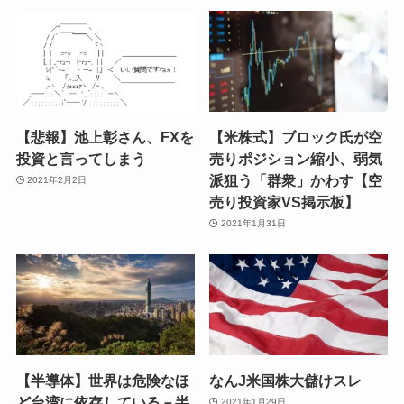
【悲報】池上彰さん、FXを
【米株式】ブロック氏が空
投資と言ってしまう
売りポジション縮小、弱気
派狙う「群衆」かわす【空
2021年2月2日
売り投資家VS掲示板】
2021年1月31日
【半導体】世界は危険なほ
なんJ米国株大儲けスレ
ど台湾に依存している－半
2021年1月29日