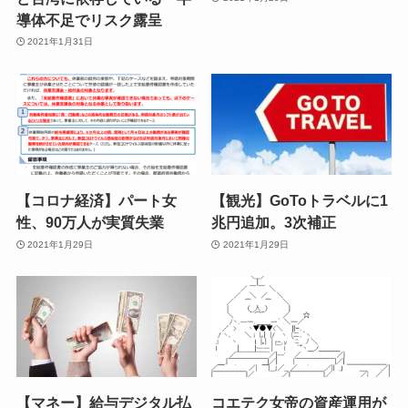
導体不足でリスク露呈
2021年1月31日
【コロナ経済】パート女
【観光】GoToトラベルに1
性、90万人が実質失業
兆円追加。3次補正
2021年1月29日
2021年1月29日
【マネー】給与デジタル払
コエテク女帝の資産運用が