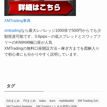
XMTrading事典
xmtrading
なら最大レバレッジ1000倍で500円からでも少
額投資可能です。0.6pips～の低スプレッドとスワップフ
リーのKIWAMI極口座が人気
XMTradingの無料口座開設方法～稼ぎ方までを図解入り
で初心者にも分かりやすく説明しています。
タグ
2chまとめ
FXまとめ
kabu
kuro
mybitwallet
XM Trading 2ch
XM Trading Neteller
XM Tradingよくある質問と回答