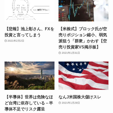
【悲報】池上彰さん、FXを
【米株式】ブロック氏が空
投資と言ってしまう
売りポジション縮小、弱気
派狙う「群衆」かわす【空
2021年2月2日
売り投資家VS掲示板】
2021年1月31日
【半導体】世界は危険なほ
なんJ米国株大儲けスレ
ど台湾に依存している－半
2021年1月29日
導体不足でリスク露呈