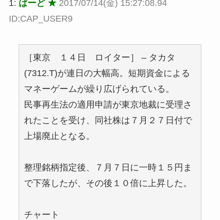
1:
ばーど ★
2017/07/14(金) 15:27:08.94
ID:CAP_USER9
［東京 １４日 ロイター］ – タカタ
(7312.T)が連日の大幅高。短期資金による
マネーゲームが繰り広げられている。
民事再生法の適用申請が東京地裁に受理さ
れたことを受け、同社株は７月２７日付で
上場廃止となる。
整理銘柄指定後、７月７日に一時１５円ま
で下落したが、その後１０倍に上昇した。
チャート