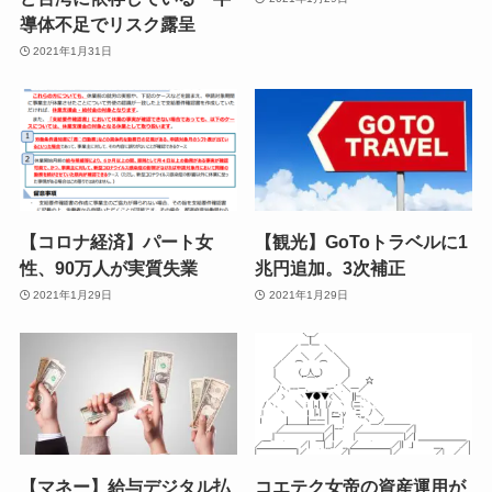
導体不足でリスク露呈
2021年1月31日
【コロナ経済】パート女
【観光】GoToトラベルに1
性、90万人が実質失業
兆円追加。3次補正
2021年1月29日
2021年1月29日
【マネー】給与デジタル払
コエテク女帝の資産運用が