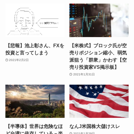
【悲報】池上彰さん、FXを
【米株式】ブロック氏が空
投資と言ってしまう
売りポジション縮小、弱気
派狙う「群衆」かわす【空
2021年2月2日
売り投資家VS掲示板】
2021年1月31日
【半導体】世界は危険なほ
なんJ米国株大儲けスレ
ど台湾に依存している－半
2021年1月29日