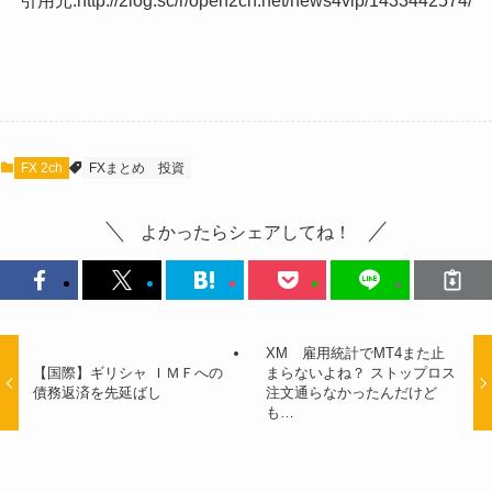
引用元:http://2log.sc/r/open2ch.net/news4vip/1433442574/
FX 2ch
FXまとめ
投資
よかったらシェアしてね！
XM 雇用統計でMT4また止
【国際】ギリシャ ＩＭＦへの
まらないよね？ ストップロス
債務返済を先延ばし
注文通らなかったんだけど
も…