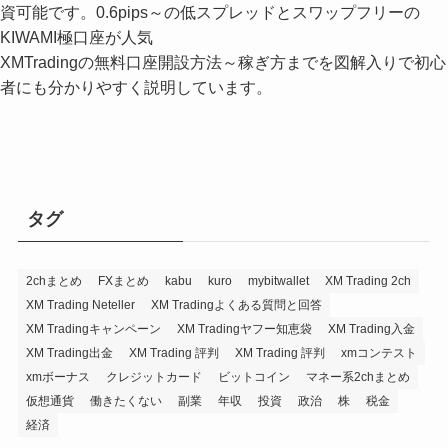
資可能です。0.6pips～の低スプレッドとスワップフリーの
KIWAMI極口座が人気
XMTradingの無料口座開設方法～稼ぎ方までを図解入りで初心
者にも分かりやすく説明しています。
タグ
2chまとめ
FXまとめ
kabu
kuro
mybitwallet
XM Trading 2ch
XM Trading Neteller
XM Tradingよくある質問と回答
XM Tradingキャンペーン
XM Tradingヤフー知恵袋
XM Trading入金
XM Trading出金
XM Trading 評判
XM Trading 評判
xmコンテスト
xmボーナス
クレジットカード
ビットコイン
マネー系2chまとめ
仮想通貨
働きたくない
副業
年収
投資
政治
株
税金
経済