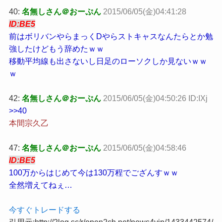
40:
名無しさん＠おーぷん
2015/06/05(金)04:41:28
ID:BE5
前はボリバンやらまっくDやらストキャスなんたらとか勉
強したけどもう辞めたｗｗ
移動平均線も出さないし日足のローソクしか見ないｗｗ
ｗ
42:
名無しさん＠おーぷん
2015/06/05(金)04:50:26 ID:IXj
>>40
本間宗久乙
47:
名無しさん＠おーぷん
2015/06/05(金)04:58:46
ID:BE5
100万からはじめて今は130万程でござんすｗｗ
全然増えてねぇ…
今すぐトレードする