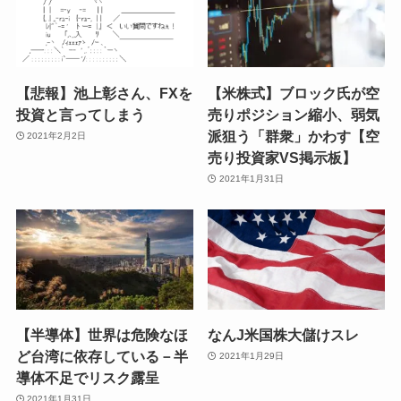
【悲報】池上彰さん、FXを
【米株式】ブロック氏が空
投資と言ってしまう
売りポジション縮小、弱気
派狙う「群衆」かわす【空
2021年2月2日
売り投資家VS掲示板】
2021年1月31日
【半導体】世界は危険なほ
なんJ米国株大儲けスレ
ど台湾に依存している－半
2021年1月29日
導体不足でリスク露呈
2021年1月31日