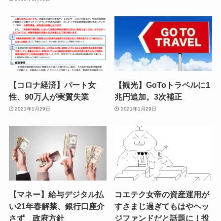
【コロナ経済】パート女
【観光】GoToトラベルに1
性、90万人が実質失業
兆円追加。3次補正
2021年1月29日
2021年1月29日
【マネー】給与デジタル払
コエテク女帝の資産運用が
い21年春解禁、銀行口座介
すさまじ過ぎてもはやヘッ
さず 政府方針
ジファンドだと話題に！投