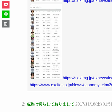
https://s.eximg.jp/exnews
https://s.eximg.jp/exnews
https://www.excite.co.jp/News/economy_clm
2:
名刺は切らしておりまして
2017/11/18(土) 01:5