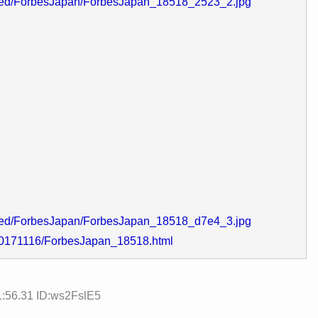
/feed/ForbesJapan/ForbesJapan_18518_2523_2.jpg
/feed/ForbesJapan/ForbesJapan_18518_d7e4_3.jpg
/20171116/ForbesJapan_18518.html
1:56.31 ID:ws2FslE5