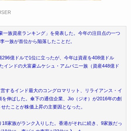
USER
富豪一族資産ランキング」を発表した。今年の注目点の一つ
の李一族が首位から陥落したことだ。
296億ドルで1位に立ったが、今年は資産を408億ドル
したインドの大富豪ムケシュ・アムバニ一族（資産448億ド
運営するインド最大のコングロマリット、リライアンス・イ
伸ばした。傘下の通信企業、Jio（ジオ）が2016年の創
増させたことが株価上昇の主要因となった。
18家族がランク入りした。香港がそれに続き、9家族だっ