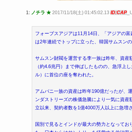
1:
ノチラ ★
2017/11/18(土) 01:45:02.13
ID:CAP
_
フォーブスアジアは11月14日、「アジアの
は2年連続でトップに立った、韓国サムスン
サムスン財閥を運営する李一族は昨年、資産額
（約4.6兆円）まで伸ばしたものの、急浮上
ル）に首位の座を奪われた。
アムバニ一族の資産は昨年190億だったが、
ンダストリーズの株価急騰により一気に資産額を
立以来、契約者数を1億4000万人以上に急
国別で見るとインドが最大の勢力となっており