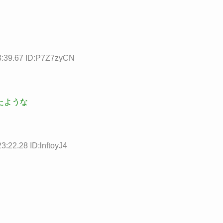
8:39.67 ID:P7Z7zyCN
たような
3:22.28 ID:lnftoyJ4