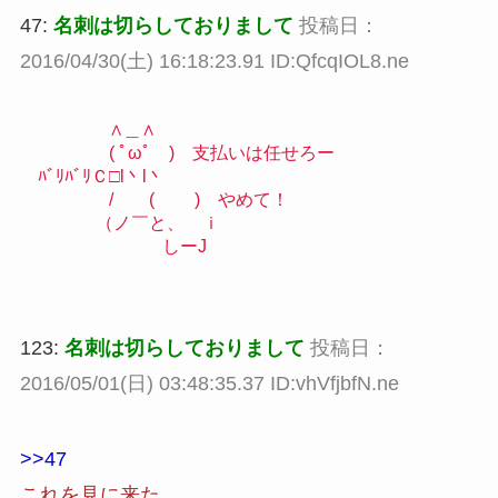
47:
名刺は切らしておりまして
投稿日：
2016/04/30(土) 16:18:23.91 ID:QfcqIOL8.ne
∧＿∧
( ﾟωﾟ ) 支払いは任せろー
ﾊﾞﾘﾊﾞﾘＣ□l丶l丶
/ ( ) やめて！
（ノ￣と、 ｉ
しーJ
123:
名刺は切らしておりまして
投稿日：
2016/05/01(日) 03:48:35.37 ID:vhVfjbfN.ne
>>47
これを見に来た