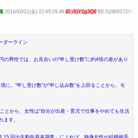
報
2016/10/21(金) 22:45:29.46
ID:/XjY1g3Q0
BE:528692727-
ボーダーライン
万円の男性では、お見合いの“申し受け数”に約4倍の差があり
境に、“申し受け数”が“申し込み数”を上回ることから、モ
。
このことから、女性は“自分が出産・育児で仕事をやめても生活
れます。
 15 回出生動向基本調査」によれば、独身女性が結婚相手