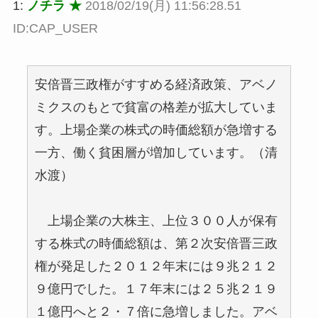
1:
ノチラ ★
2018/02/19(月) 11:56:28.51
ID:CAP_USER
安倍晋三政権がすすめる経済政策、アベノ
ミクスのもとで貧富の格差が拡大していま
す。上場企業の株式の時価総額が急増する
一方、働く貧困層が増加しています。（清
水渡）
上場企業の大株主、上位３００人が保有
する株式の時価総額は、第２次安倍晋三政
権が発足した２０１２年末には９兆２１２
９億円でした。１７年末には２５兆２１９
１億円へと２・７倍に急増しました。アベ