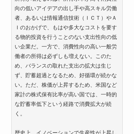
向の低いアイデアの出し手や高スキル労働
者、あるいは情報通信技術（ＩＣＴ）やＡ
Ｉのおかげで、もはや多大なコストを要す
る物的投資を行うことのない支出性向の低
い企業だ。一方で、消費性向の高い一般労
働者の所得は必ずしも増えない。このた
め、バランスの取れた支出の拡大は生じ
ず、貯蓄超過となるため、好循環が続かな
い。ただ、株価が上昇するため、米国など
家計の株式保有比率が高い国では、一時的
な貯蓄率低下という経路で消費拡大が続
く。
歴史上、イノベーションで生産性が上昇し