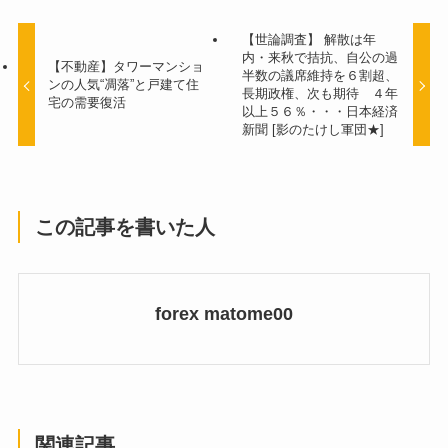
【世論調査】 解散は年
内・来秋で拮抗、自公の過
【不動産】タワーマンショ
半数の議席維持を６割超、
ンの人気“凋落”と戸建て住
長期政権、次も期待 ４年
宅の需要復活
以上５６％・・・日本経済
新聞 [影のたけし軍団★]
この記事を書いた人
forex matome00
関連記事