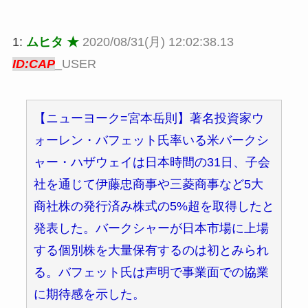
1:
ムヒタ ★
2020/08/31(月) 12:02:38.13
ID:CAP
_USER
【ニューヨーク=宮本岳則】著名投資家ウ
ォーレン・バフェット氏率いる米バークシ
ャー・ハザウェイは日本時間の31日、子会
社を通じて伊藤忠商事や三菱商事など5大
商社株の発行済み株式の5%超を取得したと
発表した。バークシャーが日本市場に上場
する個別株を大量保有するのは初とみられ
る。バフェット氏は声明で事業面での協業
に期待感を示した。