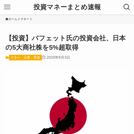
投資マネーまとめ速報
ホーム
マネー
【投資】バフェット氏の投資会社、日本
の5大商社株を5%超取得
2020年9月3日
マネー
企業
投資