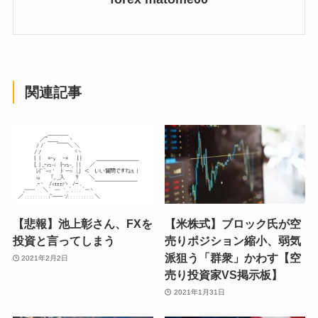
関連記事
【悲報】池上彰さん、FXを
【米株式】ブロック氏が空
投資と言ってしまう
売りポジション縮小、弱気
派狙う「群衆」かわす【空
2021年2月2日
売り投資家VS掲示板】
2021年1月31日