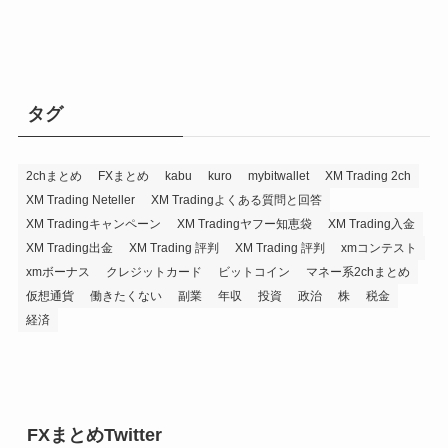
タグ
2chまとめ
FXまとめ
kabu
kuro
mybitwallet
XM Trading 2ch
XM Trading Neteller
XM Tradingよくある質問と回答
XM Tradingキャンペーン
XM Tradingヤフー知恵袋
XM Trading入金
XM Trading出金
XM Trading 評判
XM Trading 評判
xmコンテスト
xmボーナス
クレジットカード
ビットコイン
マネー系2chまとめ
仮想通貨
働きたくない
副業
年収
投資
政治
株
税金
経済
FXまとめTwitter