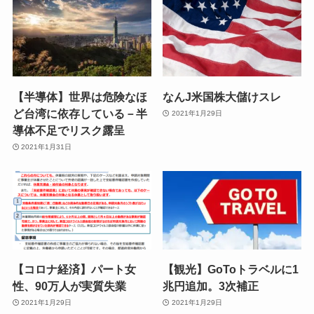
【半導体】世界は危険なほ
なんJ米国株大儲けスレ
ど台湾に依存している－半
2021年1月29日
導体不足でリスク露呈
2021年1月31日
【コロナ経済】パート女
【観光】GoToトラベルに1
性、90万人が実質失業
兆円追加。3次補正
2021年1月29日
2021年1月29日