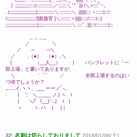
丿;;;;;;;;;;;:::::i::::::::::::::／:::::::＼ﾞ” ﾞ||i l＼>::::ﾞ’ｰ､
. i;;;;;;;;;;;;;;;;;;;;;;|::::::::::::::＼::::::::::＼ .||||i|::::ヽ::::::|:::!
/;;;;;;;;;;;;;;;;;;;;;;;;![面接官 ]＼::::::::ヽ|||||:::::/::::::i:::|
;;;;;;;;;;;;;;;;;;;;;;;;;;|;;;;:::::::::::::::::::::::＼:::::ﾞ､|||:::/::::::::::|:::
＿＿＿_
／ ＼
／ ─ ─＼
／ ,（●） （●）､＼
| （__人__） | パンフレットに「一
部上場」と書いてありますが、
＼ ｀ ⌒´ ／ 全部上場するのはい
つ頃でしょうか？
,,…..イ.ヽヽ、___ ーーノﾞ-､.
: | ’; ＼_____ ノ.| ヽ i
| ＼/ﾞ（__)＼,| i |
＞ ヽ. ハ | |｜
32:
名刺は切らしておりまして
2018/01/06(土)