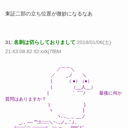
東証二部の立ち位置が微妙になるなあ
31:
名刺は切らしておりまして
2018/01/06(土)
21:43:08.82 ID:xxkj7fBM
／￣￣＼
／ _ノ ＼
| （ ●）（●）
| （__人__）
| ｀ ⌒´ﾉ 最後に何か
質問はありますか？
| }
ヽ }
ヽ､.,＿＿ __ノ
_, ､ -― ””::l:::::::＼ｰ-..,ノ,､.ﾞ,i ､
/;;;;;;::ﾞ:’:､::::::::::::|＿:::;､>､_ l|||||ﾞ!:ﾞ､-､_