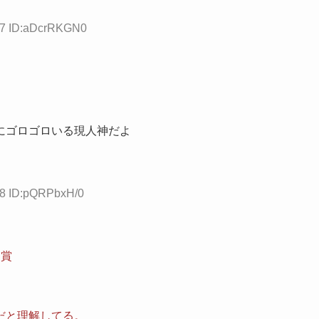
.87 ID:aDcrRKGN0
にゴロゴロいる現人神だよ
98 ID:pQRPbxH/0
ン賞
だと理解してる。