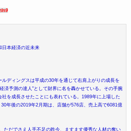
zln9
和日本経済の近未来
ルディングスは平成の30年を通じて右肩上がりの成長を
“経済予測の達人”として財界に名を轟かせている。その手腕
社を成長させたことにも表れている。1989年に上場した
0年後の2019年2月期は、店舗が576店、売上高で6081億
ば、ただでさえ人手不足の昨今、ますます優秀な人材の奪い