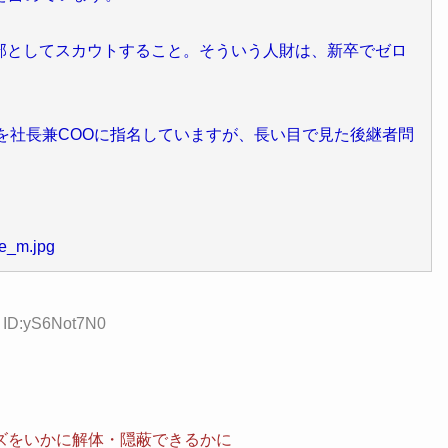
としてスカウトすること。そういう人財は、新卒でゼロ
んを社長兼COOに指名していますが、長い目で見た後継者問
ee_m.jpg
9 ID:yS6Not7N0
。
ズをいかに解体・隠蔽できるかに