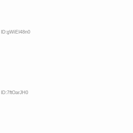
4 ID:gWiEI48n0
 ID:7ftOarJH0