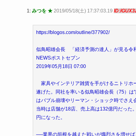
1:
みつを ★
2019/05/18(土) 17:37:03.19
ID:lGUX3
https://blogos.com/outline/377902/
似鳥昭雄会長 「経済予測の達人」が見る令
NEWSポストセブン
2019年05月18日 07:00
家具やインテリア雑貨を手がけるニトリホー
遂げた。同社を率いる似鳥昭雄会長（75）は
はバブル崩壊やリーマン・ショック時でさえ会
当時は店舗が18店、売上高は132億円だった。3
円になった。
──業界の垣根を越えた戦いが熾烈さを増せ