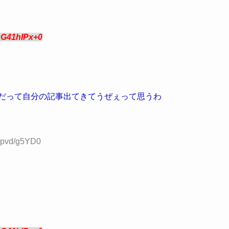
:G41hIPx+0
ワイだって自分の記事出てきてうぜぇって思うわ
D:pvd/g5YD0