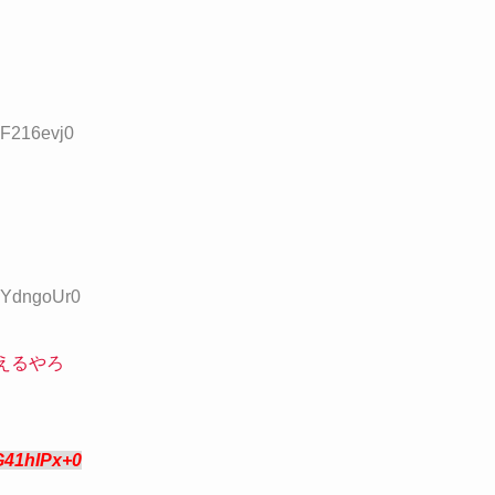
+F216evj0
:bYdngoUr0
えるやろ
G41hIPx+0