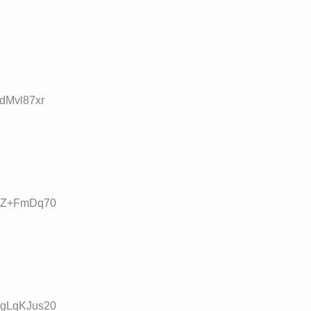
cdMvl87xr
:dZ+FmDq70
D:gLqKJus20