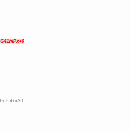
:G41hIPx+0
D:FuFol+xA0