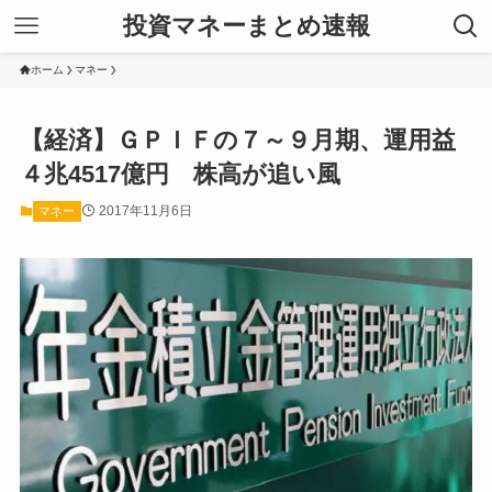
投資マネーまとめ速報
ホーム
マネー
【経済】ＧＰＩＦの７～９月期、運用益
４兆4517億円 株高が追い風
2017年11月6日
マネー