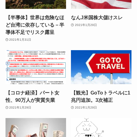
【半導体】世界は危険なほ
なんJ米国株大儲けスレ
ど台湾に依存している－半
2021年1月29日
導体不足でリスク露呈
2021年1月31日
【コロナ経済】パート女
【観光】GoToトラベルに1
性、90万人が実質失業
兆円追加。3次補正
2021年1月29日
2021年1月29日