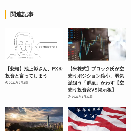
関連記事
【悲報】池上彰さん、FXを
【米株式】ブロック氏が空
投資と言ってしまう
売りポジション縮小、弱気
派狙う「群衆」かわす【空
2021年2月2日
売り投資家VS掲示板】
2021年1月31日