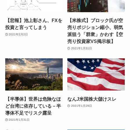
【悲報】池上彰さん、FXを
【米株式】ブロック氏が空
投資と言ってしまう
売りポジション縮小、弱気
派狙う「群衆」かわす【空
2021年2月2日
売り投資家VS掲示板】
2021年1月31日
【半導体】世界は危険なほ
なんJ米国株大儲けスレ
ど台湾に依存している－半
2021年1月29日
導体不足でリスク露呈
2021年1月31日