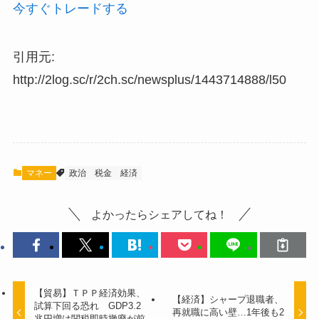
今すぐトレードする
引用元:
http://2log.sc/r/2ch.sc/newsplus/1443714888/l50
マネー
政治
税金
経済
よかったらシェアしてね！
【貿易】ＴＰＰ経済効果、
【経済】シャープ退職者、
試算下回る恐れ GDP3.2
再就職に高い壁…1年後も2
兆円増は関税即時撤廃が前