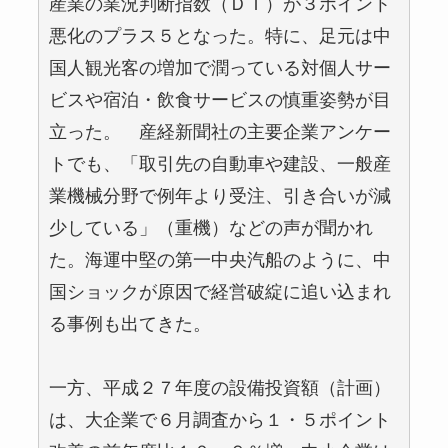
産業の業況判断指数（ＤＩ）が３ポイント
悪化のプラス５となった。特に、足元は中
国人観光客の増加で潤っている対個人サー
ビスや宿泊・飲食サービスの慎重姿勢が目
立った。 産経新聞社の主要企業アンケー
トでも、「取引先の自動車や建設、一般産
業機械分野で例年より受注、引き合いが減
少している」（重機）などの声が聞かれ
た。海運中堅の第一中央汽船のように、中
国ショックが原因で経営破綻に追い込まれ
る事例も出てきた。
一方、平成２７年度の設備投資額（計画）
は、大企業で６月調査から１・５ポイント