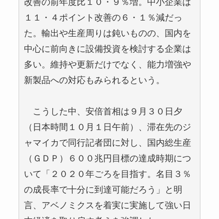
改善の前年度比１０・９％増。中小企業は
１１・４ポイント改善の６・１％減だっ
た。輸出や生産周りは鈍いものの、国内を
中心に前向きに設備投資を検討する企業は
多い。維持や更新だけでなく、能力増強や
新製品への対応もみられるという。
こうした中、安倍首相は９月３０日夕
（日本時間１０月１日午前）、滞在先のジ
ャマイカで同行記者団に対し、国内総生産
（ＧＤＰ）６００兆円目標の達成時期につ
いて「２０２０年ごろを目指す。名目３％
の成長率で十分に到達可能だろう」と明
言、アベノミクスを着実に実施して強い日