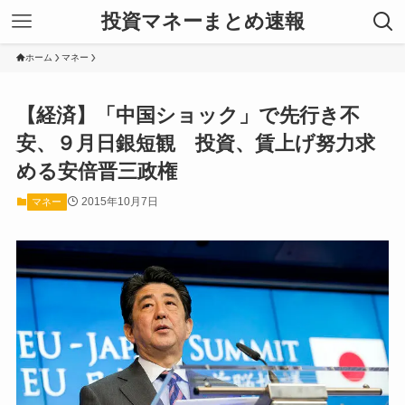
投資マネーまとめ速報
ホーム
マネー
【経済】「中国ショック」で先行き不
安、９月日銀短観 投資、賃上げ努力求
める安倍晋三政権
2015年10月7日
マネー