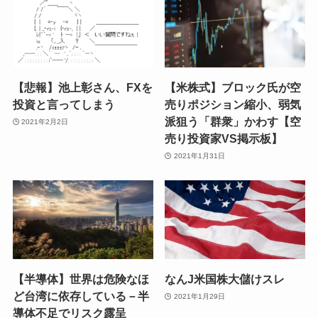
【悲報】池上彰さん、FXを
【米株式】ブロック氏が空
投資と言ってしまう
売りポジション縮小、弱気
派狙う「群衆」かわす【空
2021年2月2日
売り投資家VS掲示板】
2021年1月31日
【半導体】世界は危険なほ
なんJ米国株大儲けスレ
ど台湾に依存している－半
2021年1月29日
導体不足でリスク露呈