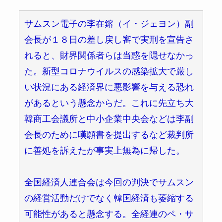
サムスン電子の李在鎔（イ・ジェヨン）副
会長が１８日の差し戻し審で実刑を宣告さ
れると、財界関係者らは当惑を隠せなかっ
た。新型コロナウイルスの感染拡大で厳し
い状況にある経済界に悪影響を与える恐れ
があるという懸念からだ。これに先立ち大
韓商工会議所と中小企業中央会などは李副
会長のために嘆願書を提出するなど裁判所
に善処を訴えたが事実上無為に帰した。
全国経済人連合会は今回の判決でサムスン
の経営活動だけでなく韓国経済も萎縮する
可能性があると懸念する。全経連のペ・サ