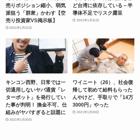
売りポジション縮小、弱気
ど台湾に依存している－半
派狙う「群衆」かわす【空
導体不足でリスク露呈
売り投資家VS掲示板】
2021年1月31日
2021年1月31日
キンコン西野、日常では一
ワイニート（26）、社会復
切通用しないヤバ通貨「レ
帰して初めて給料もらった
ターポット」を発行してい
んやけど、手取りで「14万
た事が判明！ 換金不可、仕
3000円」やった
組みがヤバすぎると話題に
2021年1月30日
2021年1月30日