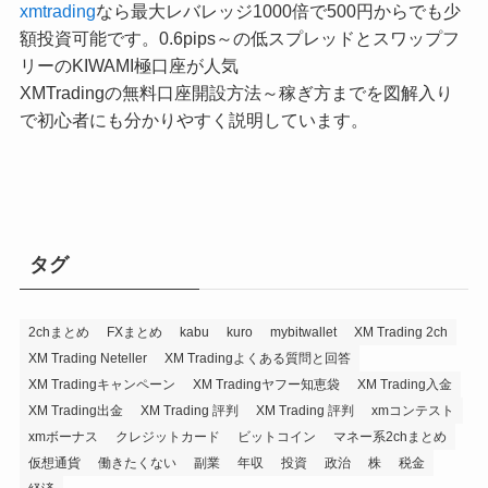
xmtrading
なら最大レバレッジ1000倍で500円からでも少
額投資可能です。0.6pips～の低スプレッドとスワップフ
リーのKIWAMI極口座が人気
XMTradingの無料口座開設方法～稼ぎ方までを図解入り
で初心者にも分かりやすく説明しています。
タグ
2chまとめ
FXまとめ
kabu
kuro
mybitwallet
XM Trading 2ch
XM Trading Neteller
XM Tradingよくある質問と回答
XM Tradingキャンペーン
XM Tradingヤフー知恵袋
XM Trading入金
XM Trading出金
XM Trading 評判
XM Trading 評判
xmコンテスト
xmボーナス
クレジットカード
ビットコイン
マネー系2chまとめ
仮想通貨
働きたくない
副業
年収
投資
政治
株
税金