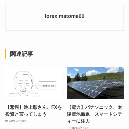
forex matome00
関連記事
【悲報】池上彰さん、FXを
【電力】パナソニック、太
投資と言ってしまう
陽電池撤退 スマートシテ
ィーに注力
2021年2月2日
2021年2月2日