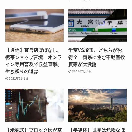
【通信】直営店ほぼなし、
千葉VS埼玉、どちらがお
携帯ショップ苦境 オンラ
得？ 両県に住む不動産投
イン専用普及で収益直撃、
資家が大激論
生き残りの道は
2021年2月1日
2021年2月1日
【米株式】ブロック氏が空
【半導体】世界は危険なほ