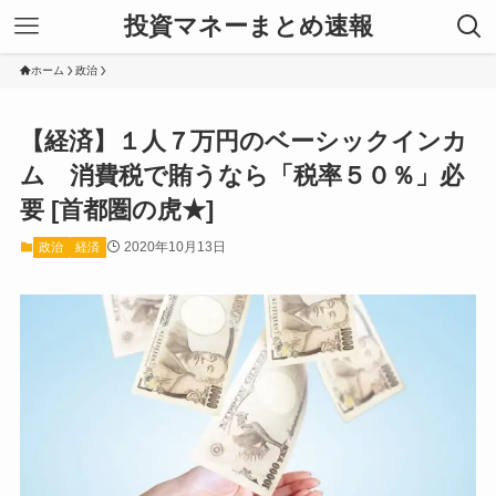
投資マネーまとめ速報
ホーム
政治
【経済】１人７万円のベーシックインカ
ム 消費税で賄うなら「税率５０％」必
要 [首都圏の虎★]
2020年10月13日
政治
経済