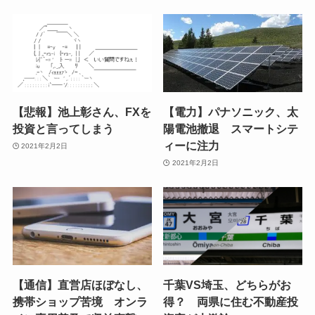
【悲報】池上彰さん、FXを
【電力】パナソニック、太
投資と言ってしまう
陽電池撤退 スマートシテ
ィーに注力
2021年2月2日
2021年2月2日
【通信】直営店ほぼなし、
千葉VS埼玉、どちらがお
携帯ショップ苦境 オンラ
得？ 両県に住む不動産投