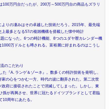
100万円台だったが、200万～500万円台の商品もズラリ
よりの凄みはその卓越した技術だろう。2015年、最先端
史上最多となる57の複雑機構を搭載した懐中時計
大きな話題になった。6つの時計機能、8つのユダヤ暦カレンダー機
1000万ドルとも噂される。富裕層に好まれるのはこうし
超一流のこだわり
した『A. ランゲ＆ゾーネ』。数多くの特許技術を発明し、
好家の心をつかむ一方、時代の波に翻弄された。第二次世
ツ政府に接収されたことで消滅してしまった。しかし、東
のひ孫が再興させ、世界に冠たるドイツブランドとして君臨
て10周年にあたる。