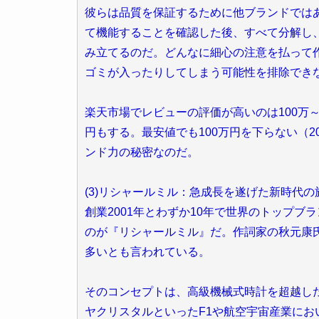
彼らは品質を保証するために他ブランドでは
て機能することを確認した後、すべて分解し
み立てるのだ。どんなに細心の注意を払って
ゴミが入ったりしてしまう可能性を排除でき
楽天市場でレビューの評価が高いのは100万～
円もする。最安値でも100万円を下らない（
ンド力の秘密なのだ。
(3)リシャールミル：急成長を遂げた新時代の
創業2001年とわずか10年で世界のトップ
のが『リシャールミル』だ。作詞家の秋元康
多いとも言われている。
そのコンセプトは、高級機械式時計を超越し
ヤクリスタルといったF1や航空宇宙産業に