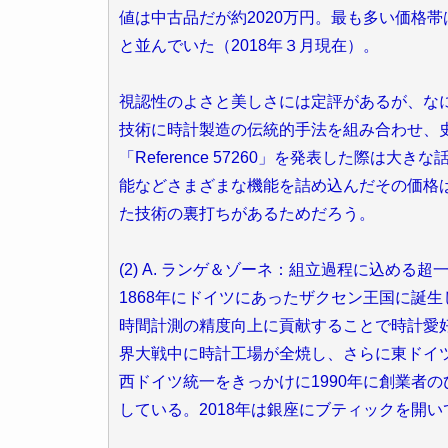
値は中古品だが約2020万円。最も多い価格帯は
と並んでいた（2018年３月現在）。
視認性のよさと美しさには定評があるが、なに
技術に時計製造の伝統的手法を組み合わせ、
「Reference 57260」を発表した際は
能などさまざまな機能を詰め込んだその価格は
た技術の裏打ちがあるためだろう。
(2) A. ランゲ＆ゾーネ：組立過程に込める
1868年にドイツにあったザクセン王国に誕生
時間計測の精度向上に貢献することで時計愛
界大戦中に時計工場が全焼し、さらに東ドイ
西ドイツ統一をきっかけに1990年に創業者
している。2018年は銀座にブティックを開い