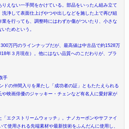
ありえない一手間をかけている。部品をいったん組み立て
、洗浄して表面仕上げやつや出しなどを施した上で再び組
作業を行っても、調整時にはわずか傷がついたり、小さな
ないためという。
300万円のラインナップだが、最高値は中古品で約1528万
2018年３月現在）。他にはない品質へのこだわりが、ブラ
旗手
ブランドの仲間入りを果たし「成功者の証」ともたたえられる
氏や映画俳優のジャッキー・チェンなど有名人に愛好家が
た「エクストリームウォッチ」。ナノカーボンやサファイ
おいて使用される先端素材や最新技術をふんだんに使用し、