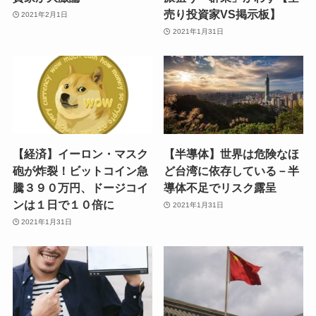
売り投資家VS掲示板】
2021年2月1日
2021年1月31日
【経済】イーロン・マスク
【半導体】世界は危険なほ
砲が炸裂！ビットコイン急
ど台湾に依存している－半
騰３９０万円、ドージコイ
導体不足でリスク露呈
ンは１日で１０倍に
2021年1月31日
2021年1月31日