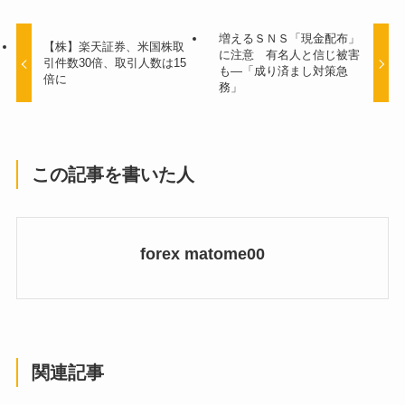
増えるＳＮＳ「現金配布」
【株】楽天証券、米国株取
に注意 有名人と信じ被害
引件数30倍、取引人数は15
も―「成り済まし対策急
倍に
務」
この記事を書いた人
forex matome00
関連記事