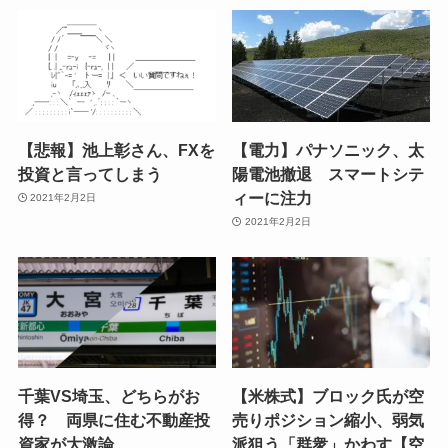
【悲報】池上彰さん、FXを
【電力】パナソニック、太
投資と言ってしまう
陽電池撤退 スマートシテ
ィーに注力
2021年2月2日
2021年2月2日
千葉VS埼玉、どちらがお
【米株式】ブロック氏が空
得？ 両県に住む不動産投
売りポジション縮小、弱気
資家が大激論
派狙う「群衆」かわす【空