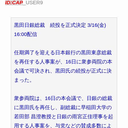
ID:CAP
_USER9
黒田日銀総裁 続投を正式決定 3/16(金)
16:00配信
任期満了を迎える日本銀行の黒田東彦総裁
を再任する人事案が、16日に衆参両院の本
会議で可決され、黒田氏の続投が正式に決
まった。
衆参両院は、16日の本会議で、日銀の総裁
に黒田氏を再任し、副総裁に早稲田大学の
若田部 昌澄教授と日銀の雨宮正佳理事を起
用する人事案を、与党などの賛成多数によ