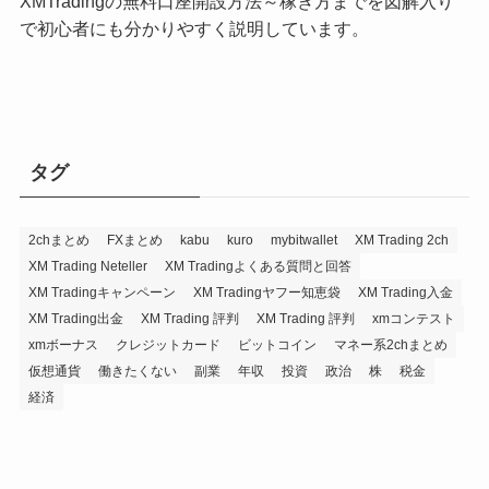
XMTradingの無料口座開設方法～稼ぎ方までを図解入り
で初心者にも分かりやすく説明しています。
タグ
2chまとめ
FXまとめ
kabu
kuro
mybitwallet
XM Trading 2ch
XM Trading Neteller
XM Tradingよくある質問と回答
XM Tradingキャンペーン
XM Tradingヤフー知恵袋
XM Trading入金
XM Trading出金
XM Trading 評判
XM Trading 評判
xmコンテスト
xmボーナス
クレジットカード
ビットコイン
マネー系2chまとめ
仮想通貨
働きたくない
副業
年収
投資
政治
株
税金
経済