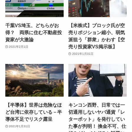
千葉VS埼玉、どちらがお
【米株式】ブロック氏が空
得？ 両県に住む不動産投
売りポジション縮小、弱気
資家が大激論
派狙う「群衆」かわす【空
売り投資家VS掲示板】
2021年2月1日
2021年1月31日
【半導体】世界は危険なほ
キンコン西野、日常では一
ど台湾に依存している－半
切通用しないヤバ通貨「レ
導体不足でリスク露呈
ターポット」を発行してい
た事が判明！ 換金不可、仕
2021年1月31日