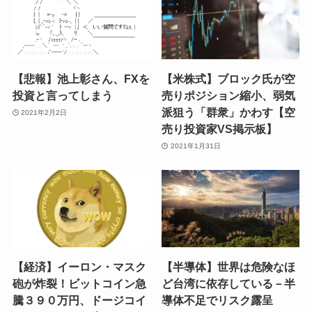
【悲報】池上彰さん、FXを
【米株式】ブロック氏が空
投資と言ってしまう
売りポジション縮小、弱気
派狙う「群衆」かわす【空
2021年2月2日
売り投資家VS掲示板】
2021年1月31日
【経済】イーロン・マスク
【半導体】世界は危険なほ
砲が炸裂！ビットコイン急
ど台湾に依存している－半
騰３９０万円、ドージコイ
導体不足でリスク露呈