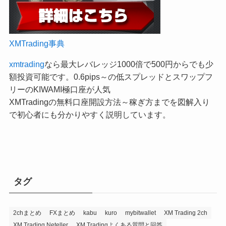
XMTrading事典
xmtrading
なら最大レバレッジ1000倍で500円からでも少
額投資可能です。0.6pips～の低スプレッドとスワップフ
リーのKIWAMI極口座が人気
XMTradingの無料口座開設方法～稼ぎ方までを図解入り
で初心者にも分かりやすく説明しています。
タグ
2chまとめ
FXまとめ
kabu
kuro
mybitwallet
XM Trading 2ch
XM Trading Neteller
XM Tradingよくある質問と回答