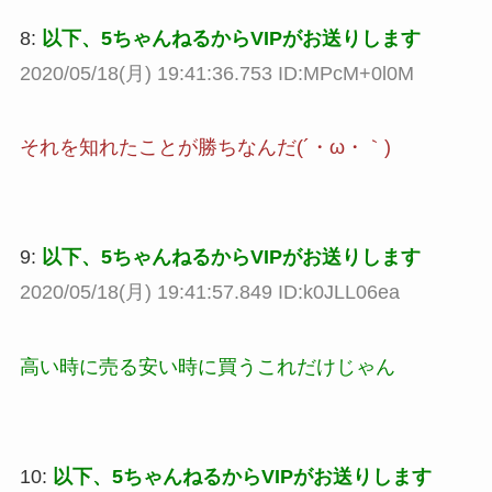
8:
以下、5ちゃんねるからVIPがお送りします
2020/05/18(月) 19:41:36.753 ID:MPcM+0l0M
それを知れたことが勝ちなんだ(´・ω・｀)
9:
以下、5ちゃんねるからVIPがお送りします
2020/05/18(月) 19:41:57.849 ID:k0JLL06ea
高い時に売る安い時に買うこれだけじゃん
10:
以下、5ちゃんねるからVIPがお送りします