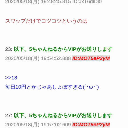
2020/05/18(月) 19:48:45.815 ID:JxT6diDi0
スワップだけでコツコツというのは
23:
以下、5ちゃんねるからVIPがお送りします
2020/05/18(月) 19:54:52.888
ID:MOT5eP2yM
>>18
毎日10円とかじゃあしょぼすぎる(´･ω･`)
27:
以下、5ちゃんねるからVIPがお送りします
2020/05/18(月) 19:57:02.609
ID:MOT5eP2yM