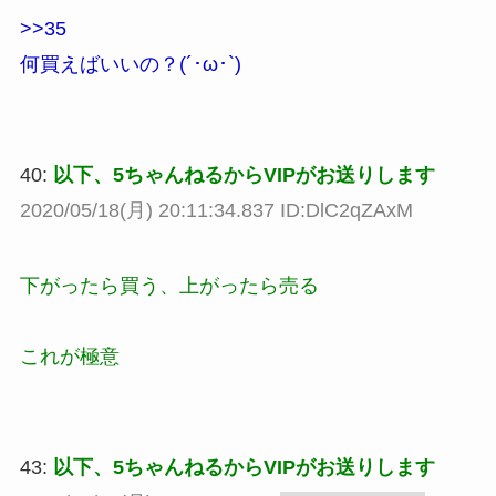
>>35
何買えばいいの？(´･ω･`)
40:
以下、5ちゃんねるからVIPがお送りします
2020/05/18(月) 20:11:34.837 ID:DlC2qZAxM
下がったら買う、上がったら売る
これが極意
43:
以下、5ちゃんねるからVIPがお送りします