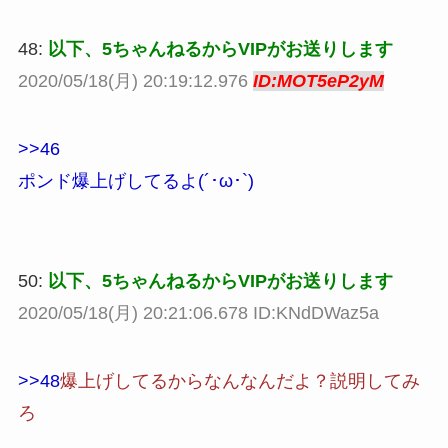
48:
以下、5ちゃんねるからVIPがお送りします
2020/05/18(月) 20:19:12.976
ID:MOT5eP2yM
>>46
ポンド爆上げしてるよ(´･ω･`)
50:
以下、5ちゃんねるからVIPがお送りします
2020/05/18(月) 20:21:06.678 ID:KNdDWaz5a
>>48
爆上げしてるからなんなんだよ？説明してみ
ろ