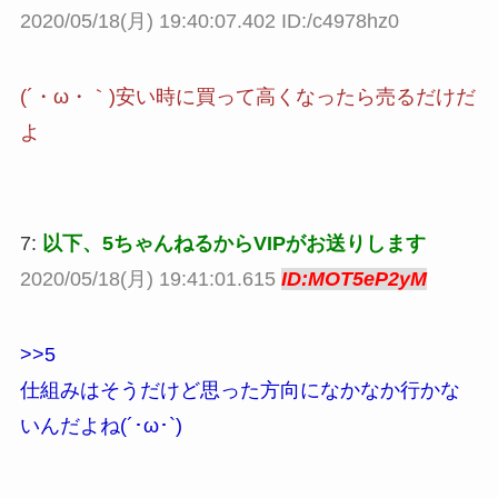
2020/05/18(月) 19:40:07.402 ID:/c4978hz0
(´・ω・｀)安い時に買って高くなったら売るだけだ
よ
7:
以下、5ちゃんねるからVIPがお送りします
2020/05/18(月) 19:41:01.615
ID:MOT5eP2yM
>>5
仕組みはそうだけど思った方向になかなか行かな
いんだよね(´･ω･`)