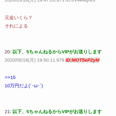
元金いくら？
それによる
20:
以下、5ちゃんねるからVIPがお送りします
2020/05/18(月) 19:50:11.979
ID:MOT5eP2yM
>>15
10万円だよ(´･ω･`)
21:
以下、5ちゃんねるからVIPがお送りします