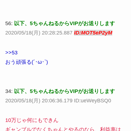
56:
以下、5ちゃんねるからVIPがお送りします
2020/05/18(月) 20:28:25.887
ID:MOT5eP2yM
>>53
おう頑張る(´･ω･`)
34:
以下、5ちゃんねるからVIPがお送りします
2020/05/18(月) 20:06:36.179 ID:ueWeyBSQ0
10万じゃ何にもできん
ギャンブルでなくちゃんとやるのなら、利益率は