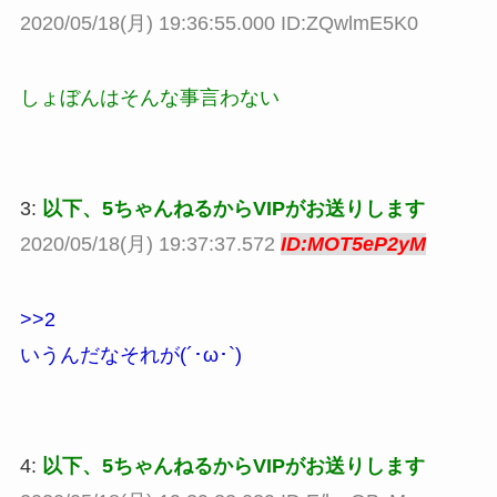
2020/05/18(月) 19:36:55.000 ID:ZQwlmE5K0
しょぼんはそんな事言わない
3:
以下、5ちゃんねるからVIPがお送りします
2020/05/18(月) 19:37:37.572
ID:MOT5eP2yM
>>2
いうんだなそれが(´･ω･`)
4:
以下、5ちゃんねるからVIPがお送りします