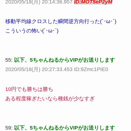
2020/05/18(月) 20:14:36.957
ID:MOT5eP2yM
移動平均線クロスした瞬間逆方向行った(´･ω･`)
こういうの怖い(´･ω･`)
55:
以下、5ちゃんねるからVIPがお送りします
2020/05/18(月) 20:27:33.453 ID:9Zmc1PIE0
10円でも勝ちは勝ち
ある程度稼ぎたいなら種銭が少なすぎ
59:
以下、5ちゃんねるからVIPがお送りします