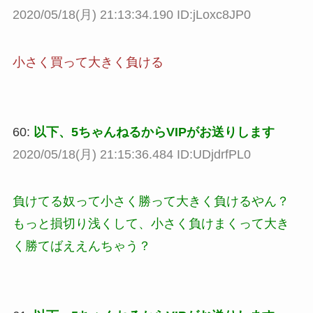
2020/05/18(月) 21:13:34.190 ID:jLoxc8JP0
小さく買って大きく負ける
60:
以下、5ちゃんねるからVIPがお送りします
2020/05/18(月) 21:15:36.484 ID:UDjdrfPL0
負けてる奴って小さく勝って大きく負けるやん？
もっと損切り浅くして、小さく負けまくって大き
く勝てばええんちゃう？