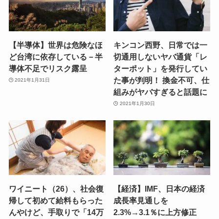
【半導体】世界は危険なほ
キンコン西野、日常では一
ど台湾に依存している－半
切通用しないヤバ通貨「レ
導体不足でリスク露呈
ターポット」を発行してい
た事が判明！ 換金不可、仕
2021年1月31日
組みがヤバすぎると話題に
2021年1月30日
ワイニート（26）、社会復
【経済】IMF、日本の経済
帰して初めて給料もらった
成長率見通しを
んやけど、手取りで「14万
2.3%→3.1％に上方修正