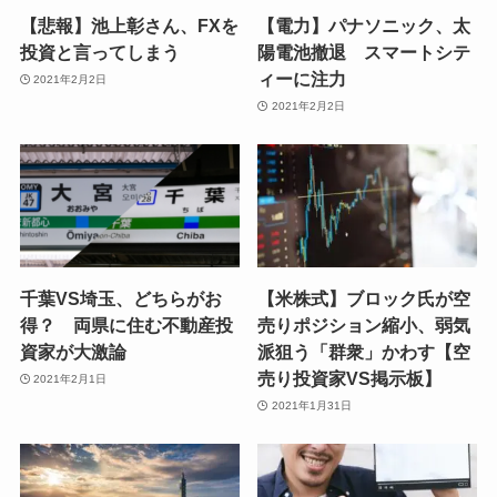
【悲報】池上彰さん、FXを
【電力】パナソニック、太
投資と言ってしまう
陽電池撤退 スマートシテ
ィーに注力
2021年2月2日
2021年2月2日
千葉VS埼玉、どちらがお
【米株式】ブロック氏が空
得？ 両県に住む不動産投
売りポジション縮小、弱気
資家が大激論
派狙う「群衆」かわす【空
売り投資家VS掲示板】
2021年2月1日
2021年1月31日