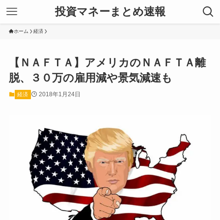
投資マネーまとめ速報
ホーム
経済
【ＮＡＦＴＡ】アメリカのＮＡＦＴＡ離
脱、３０万の雇用減や景気減速も
2018年1月24日
経済