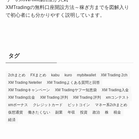
XMTradingの無料口座開設方法～稼ぎ方までを図解入り
で初心者にも分かりやすく説明しています。
タグ
2chまとめ
FXまとめ
kabu
kuro
mybitwallet
XM Trading 2ch
XM Trading Neteller
XM Tradingよくある質問と回答
XM Tradingキャンペーン
XM Tradingヤフー知恵袋
XM Trading入金
XM Trading出金
XM Trading 評判
XM Trading 評判
xmコンテスト
xmボーナス
クレジットカード
ビットコイン
マネー系2chまとめ
仮想通貨
働きたくない
副業
年収
投資
政治
株
税金
経済