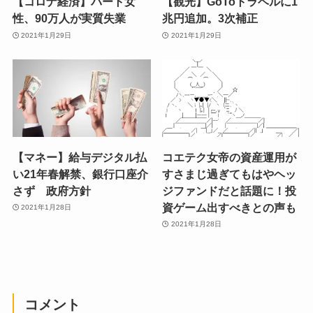
【コロナ経済】パート女
【観光】GoToトラベルに1
性、90万人が実質失業
兆円追加。3次補正
2021年1月29日
2021年1月29日
【マネー】給与デジタル払
コエテク女帝の資産運用が
い21年春解禁、銀行口座介
すさまじ過ぎてもはやヘッ
さず 政府方針
ジファンドだと話題に！投
資ゲーム出すべきとの声も
2021年1月28日
2021年1月28日
コメント