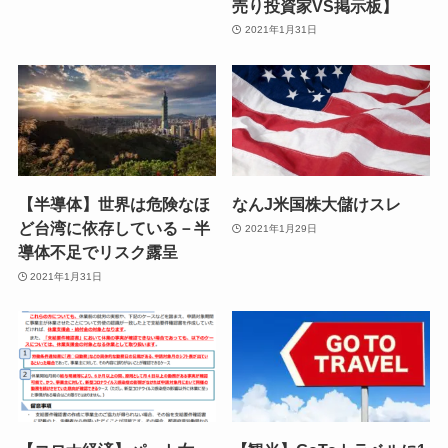
売り投資家VS掲示板】
2021年1月31日
【半導体】世界は危険なほ
なんJ米国株大儲けスレ
ど台湾に依存している－半
2021年1月29日
導体不足でリスク露呈
2021年1月31日