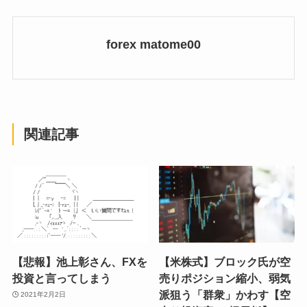
forex matome00
関連記事
【悲報】池上彰さん、FXを
【米株式】ブロック氏が空
投資と言ってしまう
売りポジション縮小、弱気
派狙う「群衆」かわす【空
2021年2月2日