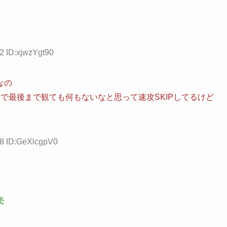
2 ID:xjwzYgt90
なの
で最後まで観ても何もないなと思って速攻SKIPしてるけど
68 ID:GeXlcgpV0
売