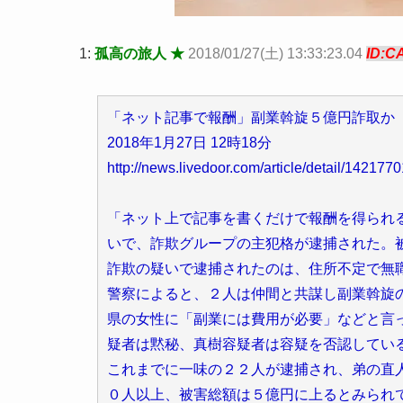
1:
孤高の旅人 ★
2018/01/27(土) 13:33:23.04
ID:C
「ネット記事で報酬」副業斡旋５億円詐取か
2018年1月27日 12時18分
http://news.livedoor.com/article/detail/1421770
「ネット上で記事を書くだけで報酬を得られ
いで、詐欺グループの主犯格が逮捕された。
詐欺の疑いで逮捕されたのは、住所不定で無
警察によると、２人は仲間と共謀し副業斡旋
県の女性に「副業には費用が必要」などと言
疑者は黙秘、真樹容疑者は容疑を否認してい
これまでに一味の２２人が逮捕され、弟の直
０人以上、被害総額は５億円に上るとみられ