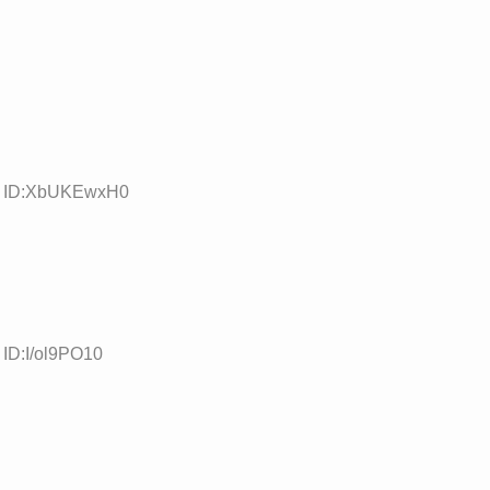
18 ID:XbUKEwxH0
 ID:I/ol9PO10