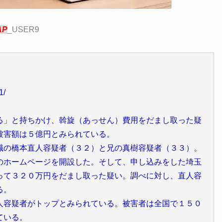
AP
_USER9
1/
る」と持ちかけ、斡旋（あっせん）費用をだまし取った疑
被害額は５億円とみられている。
職の橋本直人容疑者（３２）と兄の真樹容疑者（３３）。
のホームページを開設した。そして、申し込みをした埼玉
って３２０万円をだまし取った疑い。調べに対し、直人容
る。
人容疑者がトップとみられている。被害者は全国で１５０
ている。