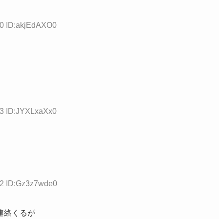
50 ID:akjEdAXO0
63 ID:JYXLxaXx0
82 ID:Gz3z7wde0
連絡くるが