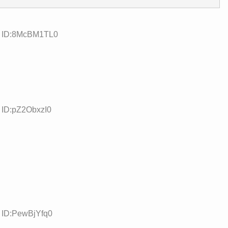
98 ID:8McBM1TL0
 ID:pZ2ObxzI0
5 ID:PewBjYfq0