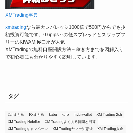
XMTrading事典
xmtrading
なら最大レバレッジ1000倍で500円からでも少
額投資可能です。0.6pips～の低スプレッドとスワップフ
リーのKIWAMI極口座が人気
XMTradingの無料口座開設方法～稼ぎ方までを図解入り
で初心者にも分かりやすく説明しています。
タグ
2chまとめ
FXまとめ
kabu
kuro
mybitwallet
XM Trading 2ch
XM Trading Neteller
XM Tradingよくある質問と回答
XM Tradingキャンペーン
XM Tradingヤフー知恵袋
XM Trading入金