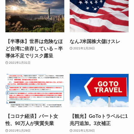
【半導体】世界は危険なほ
なんJ米国株大儲けスレ
ど台湾に依存している－半
2021年1月29日
導体不足でリスク露呈
2021年1月31日
【コロナ経済】パート女
【観光】GoToトラベルに1
性、90万人が実質失業
兆円追加。3次補正
2021年1月29日
2021年1月29日