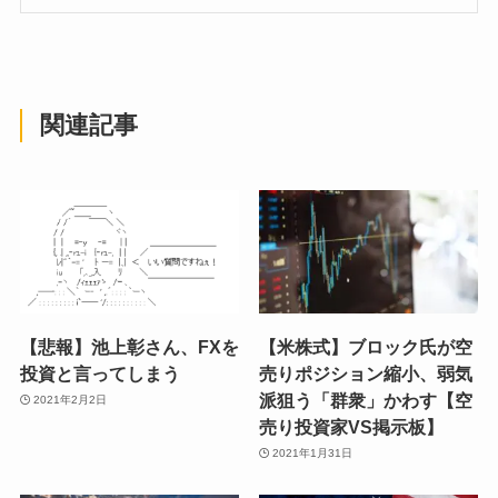
関連記事
【悲報】池上彰さん、FXを
【米株式】ブロック氏が空
投資と言ってしまう
売りポジション縮小、弱気
派狙う「群衆」かわす【空
2021年2月2日
売り投資家VS掲示板】
2021年1月31日