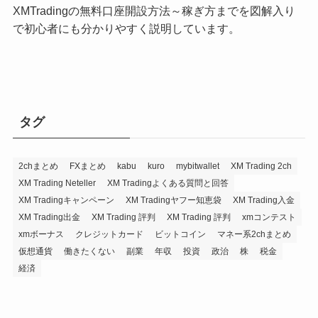
XMTradingの無料口座開設方法～稼ぎ方までを図解入り
で初心者にも分かりやすく説明しています。
タグ
2chまとめ
FXまとめ
kabu
kuro
mybitwallet
XM Trading 2ch
XM Trading Neteller
XM Tradingよくある質問と回答
XM Tradingキャンペーン
XM Tradingヤフー知恵袋
XM Trading入金
XM Trading出金
XM Trading 評判
XM Trading 評判
xmコンテスト
xmボーナス
クレジットカード
ビットコイン
マネー系2chまとめ
仮想通貨
働きたくない
副業
年収
投資
政治
株
税金
経済