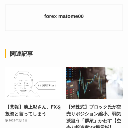
forex matome00
関連記事
【悲報】池上彰さん、FXを
【米株式】ブロック氏が空
投資と言ってしまう
売りポジション縮小、弱気
派狙う「群衆」かわす【空
2021年2月2日
売り投資家VS掲示板】