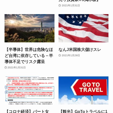
2021年1月31日
【半導体】世界は危険なほ
なんJ米国株大儲けスレ
ど台湾に依存している－半
2021年1月29日
導体不足でリスク露呈
2021年1月31日
【コロナ経済】パート女
【観光】GoToトラベルに1