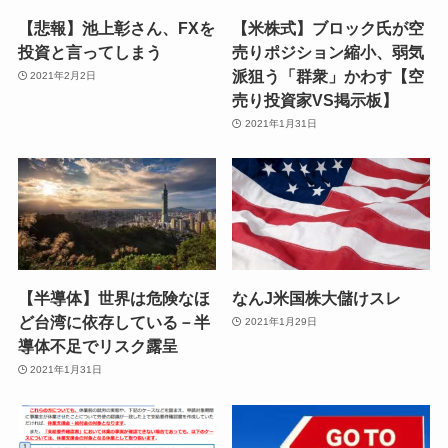
【悲報】池上彰さん、FXを
【米株式】ブロック氏が空
投資と言ってしまう
売りポジション縮小、弱気
派狙う「群衆」かわす【空
2021年2月2日
売り投資家VS掲示板】
2021年1月31日
【半導体】世界は危険なほ
なんJ米国株大儲けスレ
ど台湾に依存している－半
2021年1月29日
導体不足でリスク露呈
2021年1月31日