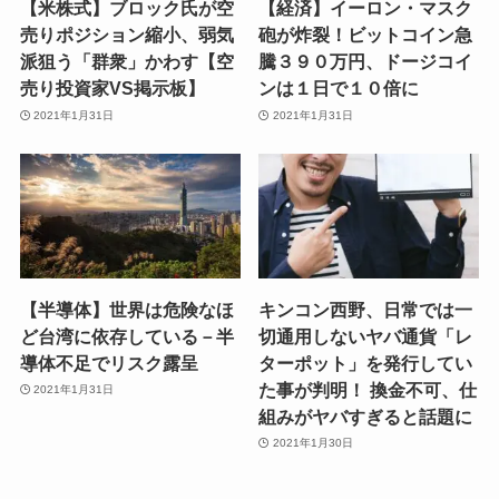
【米株式】ブロック氏が空
【経済】イーロン・マスク
売りポジション縮小、弱気
砲が炸裂！ビットコイン急
派狙う「群衆」かわす【空
騰３９０万円、ドージコイ
売り投資家VS掲示板】
ンは１日で１０倍に
2021年1月31日
2021年1月31日
【半導体】世界は危険なほ
キンコン西野、日常では一
ど台湾に依存している－半
切通用しないヤバ通貨「レ
導体不足でリスク露呈
ターポット」を発行してい
た事が判明！ 換金不可、仕
2021年1月31日
組みがヤバすぎると話題に
2021年1月30日