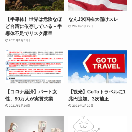
【半導体】世界は危険なほ
なんJ米国株大儲けスレ
ど台湾に依存している－半
2021年1月29日
導体不足でリスク露呈
2021年1月31日
【コロナ経済】パート女
【観光】GoToトラベルに1
性、90万人が実質失業
兆円追加。3次補正
2021年1月29日
2021年1月29日