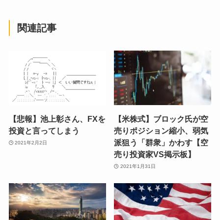
関連記事
【悲報】池上彰さん、FXを
【米株式】ブロック氏が空
投資と言ってしまう
売りポジション縮小、弱気
派狙う「群衆」かわす【空
2021年2月2日
売り投資家VS掲示板】
2021年1月31日