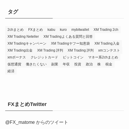
タグ
2chまとめ
FXまとめ
kabu
kuro
mybitwallet
XM Trading 2ch
XM Trading Neteller
XM Tradingよくある質問と回答
XM Tradingキャンペーン
XM Tradingヤフー知恵袋
XM Trading入金
XM Trading出金
XM Trading 評判
XM Trading 評判
xmコンテスト
xmボーナス
クレジットカード
ビットコイン
マネー系2chまとめ
仮想通貨
働きたくない
副業
年収
投資
政治
株
税金
経済
FXまとめTwitter
@FX_matome からのツイート