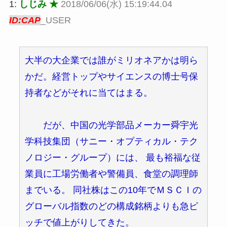
1:
しじみ ★
2018/06/06(水) 15:19:44.04
ID:CAP
_USER
大半の大企業では誰がミリオネアかは明ら
かだ。経営トップやサイエンスの博士号保
持者などがそれに当てはまる。
だが、中国の光学部品メーカー舜宇光
学科技集団（サニー・オプティカル・テク
ノロジー・グループ）には、 最も裕福な従
業員に工場労働者や警備員、食堂の調理師
までいる。 同社株はこの10年でＭＳＣＩの
グローバル指数のどの構成銘柄よりも急ピ
ッチで値上がりしてきた。