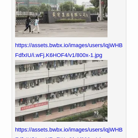
https://assets.bwbx.io/images/users/iqjWHB
FdfxIU/i.wFj.K6HOF4/v1/800x-1.jpg
https://assets.bwbx.io/images/users/iqjWHB