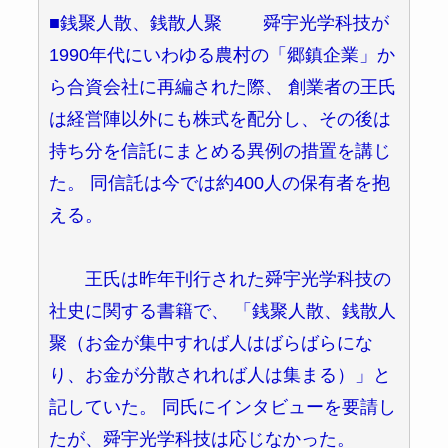
■銭聚人散、銭散人聚 舜宇光学科技が
1990年代にいわゆる農村の「郷鎮企業」か
ら合資会社に再編された際、 創業者の王氏
は経営陣以外にも株式を配分し、その後は
持ち分を信託にまとめる異例の措置を講じ
た。 同信託は今では約400人の保有者を抱
える。
王氏は昨年刊行された舜宇光学科技の
社史に関する書籍で、 「銭聚人散、銭散人
聚（お金が集中すれば人はばらばらにな
り、お金が分散されれば人は集まる）」と
記していた。 同氏にインタビューを要請し
たが、舜宇光学科技は応じなかった。