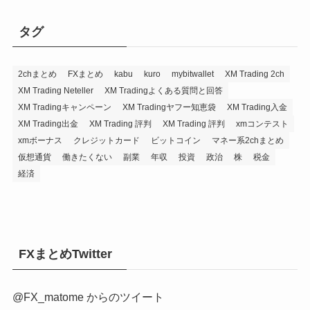
タグ
2chまとめ
FXまとめ
kabu
kuro
mybitwallet
XM Trading 2ch
XM Trading Neteller
XM Tradingよくある質問と回答
XM Tradingキャンペーン
XM Tradingヤフー知恵袋
XM Trading入金
XM Trading出金
XM Trading 評判
XM Trading 評判
xmコンテスト
xmボーナス
クレジットカード
ビットコイン
マネー系2chまとめ
仮想通貨
働きたくない
副業
年収
投資
政治
株
税金
経済
FXまとめTwitter
@FX_matome からのツイート