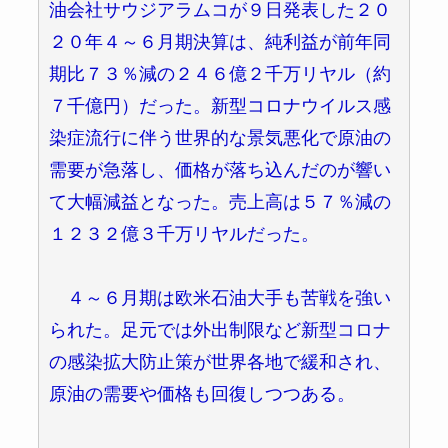
油会社サウジアラムコが９日発表した２０
２０年４～６月期決算は、純利益が前年同
期比７３％減の２４６億２千万リヤル（約
７千億円）だった。新型コロナウイルス感
染症流行に伴う世界的な景気悪化で原油の
需要が急落し、価格が落ち込んだのが響い
て大幅減益となった。売上高は５７％減の
１２３２億３千万リヤルだった。
４～６月期は欧米石油大手も苦戦を強い
られた。足元では外出制限など新型コロナ
の感染拡大防止策が世界各地で緩和され、
原油の需要や価格も回復しつつある。