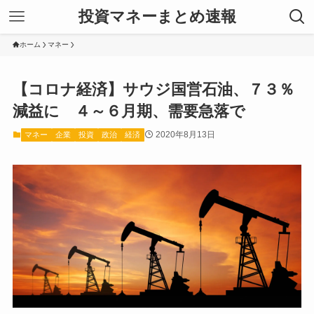
投資マネーまとめ速報
ホーム
マネー
【コロナ経済】サウジ国営石油、７３％
減益に ４～６月期、需要急落で
2020年8月13日
マネー
企業
投資
政治
経済