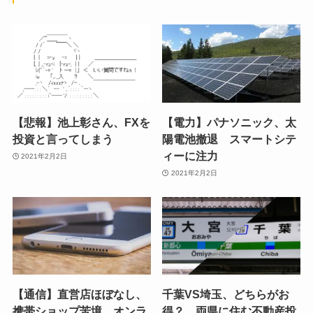
【悲報】池上彰さん、FXを
【電力】パナソニック、太
投資と言ってしまう
陽電池撤退 スマートシテ
ィーに注力
2021年2月2日
2021年2月2日
【通信】直営店ほぼなし、
千葉VS埼玉、どちらがお
携帯ショップ苦境 オンラ
得？ 両県に住む不動産投