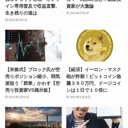
イン専用普及で収益直撃、
資家が大激論
生き残りの道は
2021年2月1日
2021年2月1日
【米株式】ブロック氏が空
【経済】イーロン・マスク
売りポジション縮小、弱気
砲が炸裂！ビットコイン急
派狙う「群衆」かわす【空
騰３９０万円、ドージコイ
売り投資家VS掲示板】
ンは１日で１０倍に
2021年1月31日
2021年1月31日