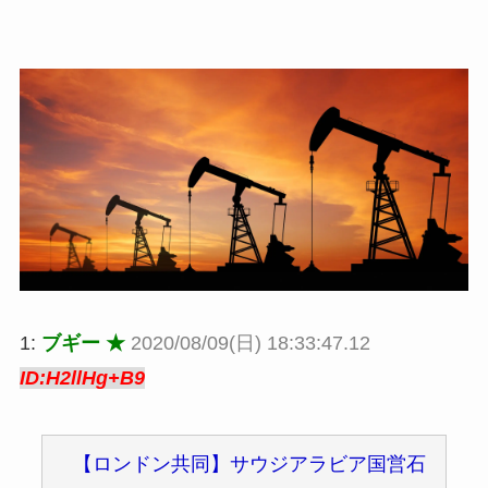
1:
ブギー ★
2020/08/09(日) 18:33:47.12
ID:H2llHg+B9
【ロンドン共同】サウジアラビア国営石