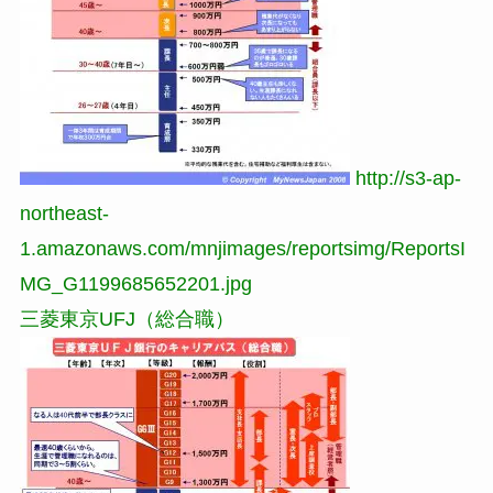
http://s3-ap-
northeast-
1.amazonaws.com/mnjimages/reportsimg/ReportsI
MG_G1199685652201.jpg
三菱東京UFJ（総合職）