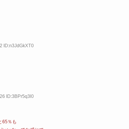
22 ID:n3JdGkXT0
.26 ID:3BPr5q3l0
65％も