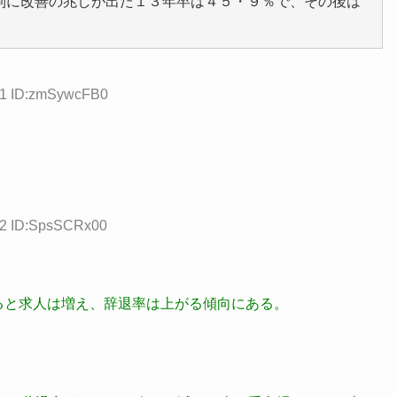
制に改善の兆しが出た１３年卒は４５・９％で、その後は
.31 ID:zmSywcFB0
72 ID:SpsSCRx00
ると求人は増え、辞退率は上がる傾向にある。