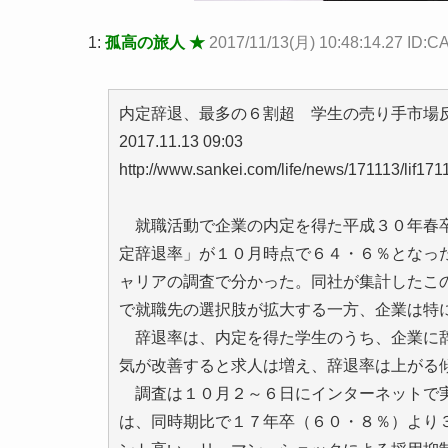
1:
孤高の旅人 ★
2017/11/13(月) 10:48:14.27 ID
内定辞退、最多の６割超 学生の売り手市場
2017.11.13 09:03
http://www.sankei.com/life/news/171113/lif17
就職活動で企業の内定を得た平成３０年春卒
定辞退率」が１０月時点で６４・６％となっ
ャリアの調査で分かった。同社が集計したこ
で就職先の選択肢が拡大する一方、企業は特
辞退率は、内定を得た学生のうち、企業に辞
気が改善すると求人は増え、辞退率は上がる
調査は１０月２～６日にインターネットで実
は、同時期比で１７年卒（６０・８％）より