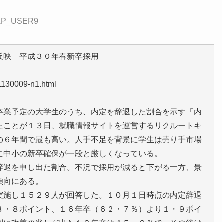
:CAP_USER9
反映 平成３０年春新卒採用
11130009-n1.html
業予定の大学生のうち、内定を辞退した割合を示す「内
たことが１３日、就職情報サイトを運営するリクルートキ
の６年間で最も高い。人手不足を背景に学生は売り手市場
に中小の新卒確保が一段と厳しくなっている。
退を申し出た割合。不況で採用が減ると下がる一方、景
傾向にある。
施し１５２９人が回答した。１０月１日時点の内定辞退
３・８ポイント、１６年卒（６２・７％）より１・９ポイ