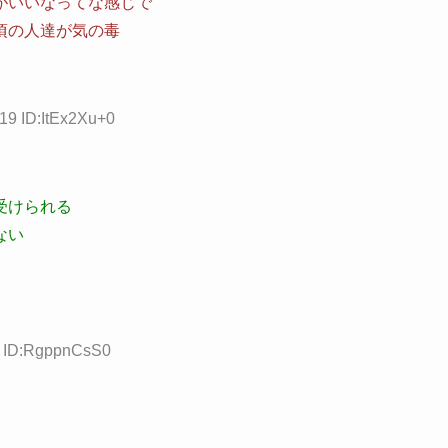
がいいなってな感じで
頃の人達が気の毒
19 ID:ItEx2Xu+0
受けられる
ない
8 ID:RgppnCsS0