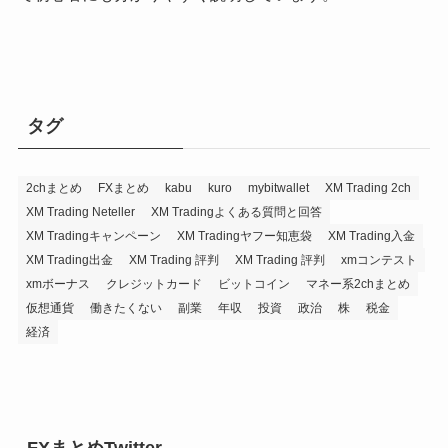
タグ
2chまとめ
FXまとめ
kabu
kuro
mybitwallet
XM Trading 2ch
XM Trading Neteller
XM Tradingよくある質問と回答
XM Tradingキャンペーン
XM Tradingヤフー知恵袋
XM Trading入金
XM Trading出金
XM Trading 評判
XM Trading 評判
xmコンテスト
xmボーナス
クレジットカード
ビットコイン
マネー系2chまとめ
仮想通貨
働きたくない
副業
年収
投資
政治
株
税金
経済
FXまとめTwitter