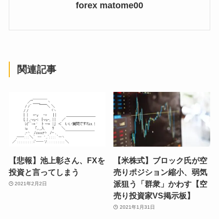
forex matome00
関連記事
【悲報】池上彰さん、FXを
【米株式】ブロック氏が空
投資と言ってしまう
売りポジション縮小、弱気
派狙う「群衆」かわす【空
2021年2月2日
売り投資家VS掲示板】
2021年1月31日