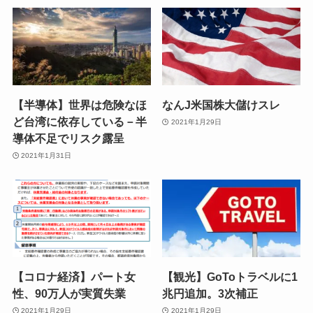
【半導体】世界は危険なほ
なんJ米国株大儲けスレ
ど台湾に依存している－半
2021年1月29日
導体不足でリスク露呈
2021年1月31日
【コロナ経済】パート女
【観光】GoToトラベルに1
性、90万人が実質失業
兆円追加。3次補正
2021年1月29日
2021年1月29日