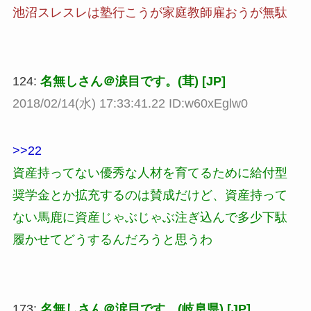
池沼スレスレは塾行こうが家庭教師雇おうが無駄
124:
名無しさん＠涙目です。(茸) [JP]
2018/02/14(水) 17:33:41.22 ID:w60xEglw0
>>22
資産持ってない優秀な人材を育てるために給付型
奨学金とか拡充するのは賛成だけど、資産持って
ない馬鹿に資産じゃぶじゃぶ注ぎ込んで多少下駄
履かせてどうするんだろうと思うわ
173:
名無しさん＠涙目です。(岐阜県) [JP]