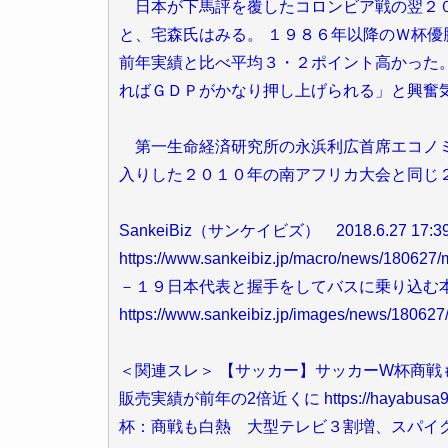
日本が下馬評を覆したコロンビア戦の翌２０
と、宅森氏はみる。 １９８６年以降のＷ杯
前年実績と比べ平均３・２ポイント高かった
ればＧＤＰがかなり押し上げられる」と興奮
第一生命経済研究所の永浜利広首席エコノミ
入りした２０１０年の南アフリカ大会と同じ
SankeiBiz（サンケイビズ） 2018.6.27 17:3
https://www.sankeibiz.jp/macro/news
－１９日本代表と握手をしてバスに乗り込む
https://www.sankeibiz.jp/images/news/1806
＜関連スレ＞ 【サッカー】サッカーW杯商戦
販売実績が前年の2倍近くに https://hayabusa9.5ch.
杯：商戦も白熱 大型テレビ３割増、スパイク