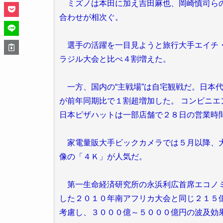
ミズノは本田に加え吉田麻也、岡崎慎司らの
合わせが相次ぐ。
選手の活躍を一目見ようと旅行大手エイチ・
ラジル大会と比べ４割増えた。
一方、国内の“主戦場”は自宅観戦だ。日本
が前年同期比で１割超増加した。 コンビニ
日本ピザハットは一部店舗で２８日の営業時
家電量販大手ビックカメラでは５月以降、大
像の「４Ｋ」が人気だ。
第一生命経済研究所の永浜利広首席エコノミ
した２０１０年南アフリカ大会と同じ２１５
考慮し、３０００億～５０００億円の波及効