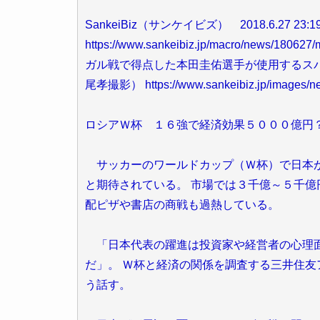
SankeiBiz（サンケイビズ） 2018.6.27 23:1
https://www.sankeibiz.jp/macro/news
ガル戦で得点した本田圭佑選手が使用するス
尾孝撮影） https://www.sankeibiz.jp/images/n
ロシアＷ杯 １６強で経済効果５０００億円
サッカーのワールドカップ（Ｗ杯）で日本が
と期待されている。 市場では３千億～５千
配ピザや書店の商戦も過熱している。
「日本代表の躍進は投資家や経営者の心理面
だ」。 Ｗ杯と経済の関係を調査する三井住
う話す。