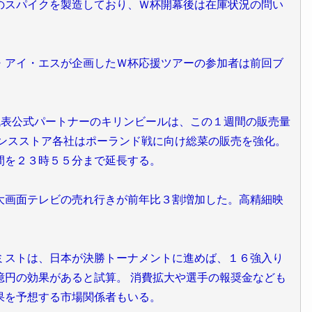
スパイクを製造しており、Ｗ杯開幕後は在庫状況の問い
アイ・エスが企画したＷ杯応援ツアーの参加者は前回ブ
代表公式パートナーのキリンビールは、この１週間の販売量
エンスストア各社はポーランド戦に向け総菜の販売を強化。
間を２３時５５分まで延長する。
画面テレビの売れ行きが前年比３割増加した。高精細映
ストは、日本が決勝トーナメントに進めば、１６強入り
億円の効果があると試算。 消費拡大や選手の報奨金なども
果を予想する市場関係者もいる。