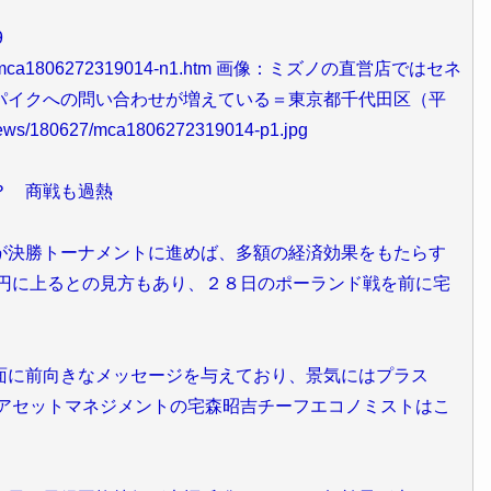
9
/180627/mca1806272319014-n1.htm 画像：ミズノの直営店ではセネ
パイクへの問い合わせが増えている＝東京都千代田区（平
ews/180627/mca1806272319014-p1.jpg
？ 商戦も過熱
決勝トーナメントに進めば、多額の経済効果をもたらす
億円に上るとの見方もあり、２８日のポーランド戦を前に宅
に前向きなメッセージを与えており、景気にはプラス
友アセットマネジメントの宅森昭吉チーフエコノミストはこ