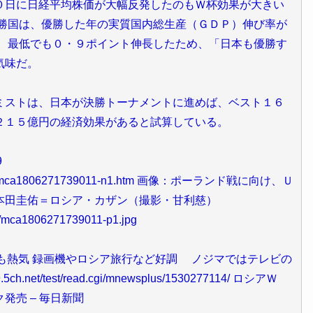
日に日経平均株価が大幅反発したのもＷ杯効果が大きい
優勝国は、優勝した年の実質国内総生産（ＧＤＰ）伸び率が
。 最低でも０・９ポイント伸長したため、「日本も優勝す
気味だ。
ストは、日本が決勝トーナメントに進めば、ベスト１６
２１５億円の経済効果があると試算している。
9
/180627/mca1806271739011-n1.htm 画像：ポーランド戦に向け、Ｕ
本田圭佑＝ロシア・カザン（撮影・甘利慈）
27/mca1806271739011-p1.jpg
も熱気 録画機やロシア旅行など好調 ノジマではテレビの
net/test/read.cgi/mnewsplus/1530277114/ ロシアＷ
発売 – 毎日新聞