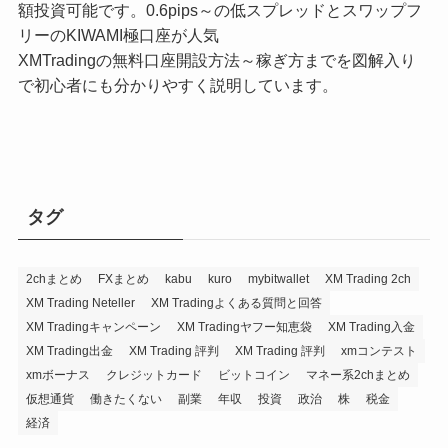
額投資可能です。0.6pips～の低スプレッドとスワップフ
リーのKIWAMI極口座が人気
XMTradingの無料口座開設方法～稼ぎ方までを図解入り
で初心者にも分かりやすく説明しています。
タグ
2chまとめ
FXまとめ
kabu
kuro
mybitwallet
XM Trading 2ch
XM Trading Neteller
XM Tradingよくある質問と回答
XM Tradingキャンペーン
XM Tradingヤフー知恵袋
XM Trading入金
XM Trading出金
XM Trading 評判
XM Trading 評判
xmコンテスト
xmボーナス
クレジットカード
ビットコイン
マネー系2chまとめ
仮想通貨
働きたくない
副業
年収
投資
政治
株
税金
経済