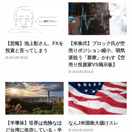
【悲報】池上彰さん、FXを
【米株式】ブロック氏が空
投資と言ってしまう
売りポジション縮小、弱気
派狙う「群衆」かわす【空
2021年2月2日
売り投資家VS掲示板】
2021年1月31日
【半導体】世界は危険なほ
なんJ米国株大儲けスレ
ど台湾に依存している－半
2021年1月29日