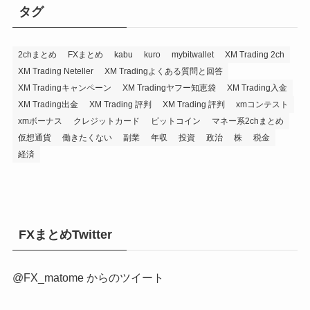
タグ
2chまとめ
FXまとめ
kabu
kuro
mybitwallet
XM Trading 2ch
XM Trading Neteller
XM Tradingよくある質問と回答
XM Tradingキャンペーン
XM Tradingヤフー知恵袋
XM Trading入金
XM Trading出金
XM Trading 評判
XM Trading 評判
xmコンテスト
xmボーナス
クレジットカード
ビットコイン
マネー系2chまとめ
仮想通貨
働きたくない
副業
年収
投資
政治
株
税金
経済
FXまとめTwitter
@FX_matome からのツイート