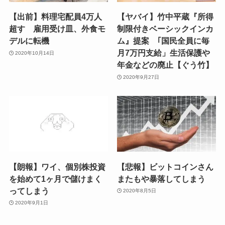
【出前】料理宅配員4万人
【ヤバイ】竹中平蔵『所得
超す 雇用受け皿、外食モ
制限付きベーシックインカ
デルに転機
ム』提案 ｢国民全員に毎
月7万円支給」生活保護や
2020年10月14日
年金などの廃止【ぐう竹】
2020年9月27日
【朗報】ワイ、個別株投資
【悲報】ビットコインさん
を始めて1ヶ月で儲けまく
またもや暴落してしまう
ってしまう
2020年8月5日
2020年9月1日