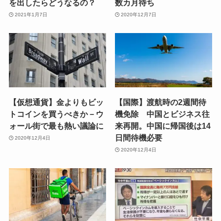
を出したらどうなるの？
数カ月待ち
2021年1月7日
2020年12月7日
【仮想通貨】金よりもビッ
【国際】渡航時の2週間待
トコインを買うべきか－ウ
機免除 中国とビジネス往
ォール街で最も熱い議論に
来再開。中国に帰国後は14
日間待機必要
2020年12月4日
2020年12月4日