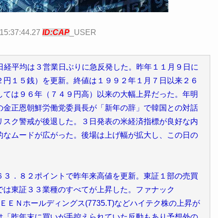
15:37:44.27
ID:CAP
_USER
で日経平均は３営業日ぶりに急反発した。昨年１１月９日に
２円１５銭）を更新。終値は１９９２年１月７日以来２６
しては９６年（７４９円高）以来の大幅上昇だった。年明
の金正恩朝鮮労働党委員長が「新年の辞」で韓国との対話
リスク警戒が後退した。３日発表の米経済指標が良好な内
的なムードが広がった。後場は上げ幅が拡大し、この日の
６３．８２ポイントで昨年来高値を更新。東証１部の売買
では東証３３業種のすべてが上昇した。ファナック
ＳＣＲＥＥＮホールディングス(7735.T)などハイテク株の上昇が
は「昨年末に買いが手控えられていた反動もあり予想外の