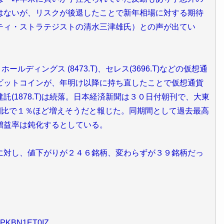
はないが、リスクが後退したことで新年相場に対する期待
ティ・ストラテジストの清水三津雄氏）との声が出てい
ールディングス (8473.T)、セレス(3696.T)などの仮想通
ビットコインが、年明け以降に持ち直したことで仮想通貨
(1878.T)は続落。日本経済新聞は３０日付朝刊で、大東
期比で１％ほど増えそうだと報じた。同期間として過去最高
増益率は鈍化するとしている。
に対し、値下がりが２４６銘柄、変わらずが３９銘柄だっ
-idJPKBN1ET0IZ