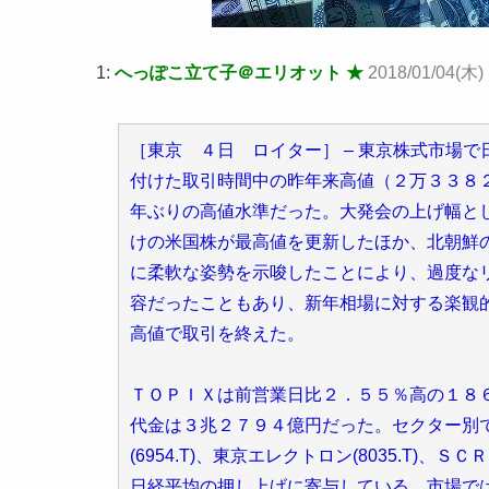
1:
へっぽこ立て子＠エリオット ★
2018/01/04(木) 
［東京 ４日 ロイター］ – 東京株式市場
付けた取引時間中の昨年来高値（２万３３８
年ぶりの高値水準だった。大発会の上げ幅と
けの米国株が最高値を更新したほか、北朝鮮
に柔軟な姿勢を示唆したことにより、過度な
容だったこともあり、新年相場に対する楽観
高値で取引を終えた。
ＴＯＰＩＸは前営業日比２．５５％高の１８
代金は３兆２７９４億円だった。セクター別
(6954.T)、東京エレクトロン(8035.T)、
日経平均の押し上げに寄与している。市場で