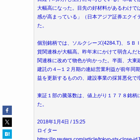
大幅高になった。目先の好材料があるわけで
感が高まっている」（日本アジア証券エクイ
た。
個別銘柄では、ソルクシーズ(4284.T)、ＳＢＩホ
貨関連株が大幅高。昨年末にかけて弱含んだ
関連株に改めて物色が向かった。半面、大東建託
建託の４─１２月期の連結営業利益が前年同
益を更新するものの、建設事業の採算悪化で
東証１部の騰落数は、値上がり１７７８銘柄
た。
2018年1月4日 / 15:25
ロイター
https://jp.reuters.com/article/tokyo-stx-close