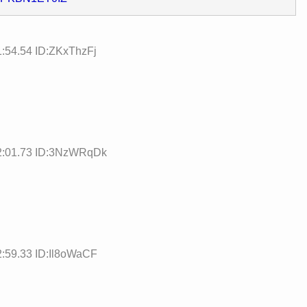
1:54.54 ID:ZKxThzFj
42:01.73 ID:3NzWRqDk
2:59.33 ID:Il8oWaCF