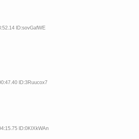
8:52.14 ID:sovGafWE
00:47.40 ID:3Ruucox7
04:15.75 ID:0KIXkWAn