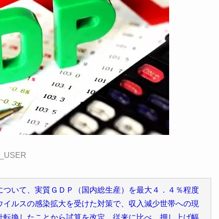
_USER
について、実質ＧＤＰ（国内総生産）を最大４．４％程度
ウイルスの感染拡大を受けた対策で、収入減少世帯への現
針転換したことから試算を改定。従来に比べ、押し上げ幅