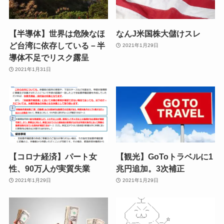
【半導体】世界は危険なほ
なんJ米国株大儲けスレ
ど台湾に依存している－半
2021年1月29日
導体不足でリスク露呈
2021年1月31日
【コロナ経済】パート女
【観光】GoToトラベルに1
性、90万人が実質失業
兆円追加。3次補正
2021年1月29日
2021年1月29日