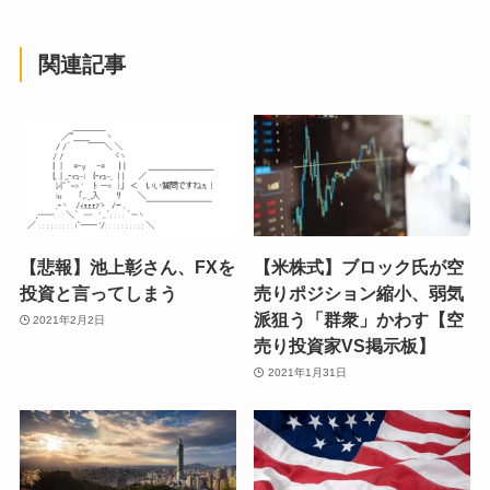
関連記事
【悲報】池上彰さん、FXを
【米株式】ブロック氏が空
投資と言ってしまう
売りポジション縮小、弱気
派狙う「群衆」かわす【空
2021年2月2日
売り投資家VS掲示板】
2021年1月31日