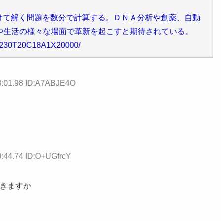
て解く問題を数分で計算する。ＤＮＡ分析や創薬、自動
や生活の様々な場面で革新を起こすと期待されている。
32230T20C18A1X20000/
8:01.98 ID:A7ABJE4O
9:44.74 ID:O+UGfrcY
できますか