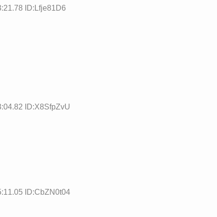
:21.78 ID:Lfje81D6
3:04.82 ID:X8SfpZvU
5:11.05 ID:CbZN0t04