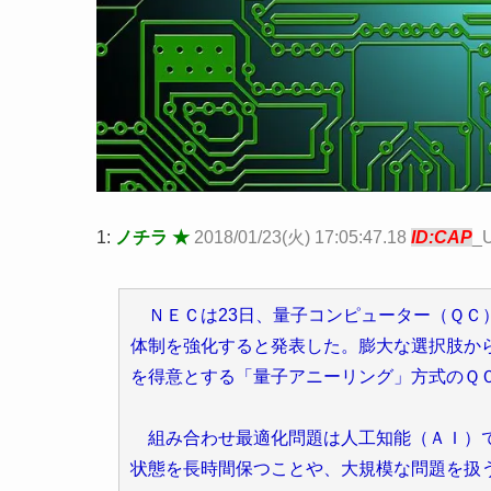
1:
ノチラ ★
2018/01/23(火) 17:05:47.18
ID:CAP
_
ＮＥＣは23日、量子コンピューター（ＱＣ）
体制を強化すると発表した。膨大な選択肢か
を得意とする「量子アニーリング」方式のＱ
組み合わせ最適化問題は人工知能（ＡＩ）で
状態を長時間保つことや、大規模な問題を扱