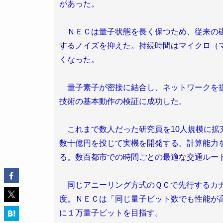
があった。
ＮＥＣは量子状態を長く保つため、従来の磁
するノイズを抑えた。持続時間はマイクロ（マ
くなった。
量子素子が密接に結合し、ネットワークを拡
技術の基本動作の検証に成功した。
これまで数人だった研究員を10人規模に拡充
数十億円を投じて実機を開発する。計算能力を示
る。数百都市での時間ごとの最適な交通ルー
同じアニーリング方式のＱＣで先行するカナ
度。ＮＥＣは「同じ量子ビット数でも性能が
に１万量子ビットを目指す。