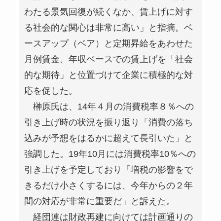
わたる景気回復が続くなか、賃上げに対す
る社会的な関心は非常に高い」と指摘。ベ
ースアップ（ベア）と定期昇給をあわせた
月例賃金、年収ベースでの賃上げを「社会
的な期待」と位置づけて企業に積極的な対
応を促した。
榊原氏は、14年４月の消費税率８％への
引き上げ時の状況を振り返り「消費の落ち
込みが予想をはるかに超えて長引いた」と
強調した。19年10月には消費税率10％への
引き上げを予定しており「増税の影響をで
きるだけ小さくするには、今年からの２年
間の対応が非常に重要だ」と訴えた。
経団連は財政再建に向けては計画通りの