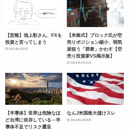
【悲報】池上彰さん、FXを
【米株式】ブロック氏が空
投資と言ってしまう
売りポジション縮小、弱気
派狙う「群衆」かわす【空
2021年2月2日
売り投資家VS掲示板】
2021年1月31日
【半導体】世界は危険なほ
なんJ米国株大儲けスレ
ど台湾に依存している－半
2021年1月29日
導体不足でリスク露呈