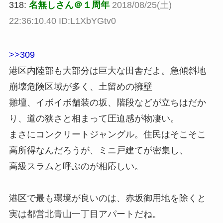
318:
名無しさん＠１周年
2018/08/25(土)
22:36:10.40 ID:L1XbYGtv0
>>309
港区内陸部も大部分は巨大な田舎だよ。急傾斜地
崩壊危険区域が多く、土留めの擁壁
雛壇、イボイボ舗装の坂、階段などが立ちはだか
り、道の狭さと相まって圧迫感が物凄い。
まさにコンクリートジャングル。住民はそこそこ
高所得なんだろうが、ミニ戸建てが密集し、
高級スラムと呼ぶのが相応しい。
港区で最も環境が良いのは、赤坂御用地を除くと
実は都営北青山一丁目アパートだね。