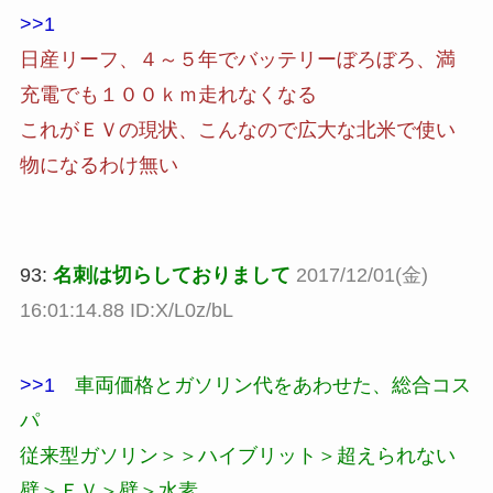
>>1
日産リーフ、４～５年でバッテリーぼろぼろ、満
充電でも１００ｋｍ走れなくなる
これがＥＶの現状、こんなので広大な北米で使い
物になるわけ無い
93:
名刺は切らしておりまして
2017/12/01(金)
16:01:14.88 ID:X/L0z/bL
>>1
車両価格とガソリン代をあわせた、総合コス
パ
従来型ガソリン＞＞ハイブリット＞超えられない
壁＞ＥＶ＞壁＞水素