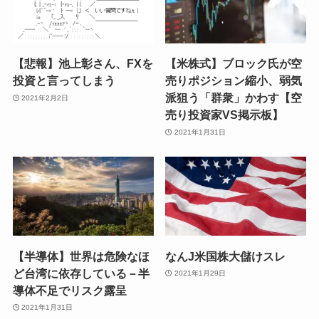
【悲報】池上彰さん、FXを
【米株式】ブロック氏が空
投資と言ってしまう
売りポジション縮小、弱気
派狙う「群衆」かわす【空
2021年2月2日
売り投資家VS掲示板】
2021年1月31日
【半導体】世界は危険なほ
なんJ米国株大儲けスレ
ど台湾に依存している－半
2021年1月29日
導体不足でリスク露呈
2021年1月31日