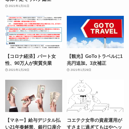
2021年1月31日
【コロナ経済】パート女
【観光】GoToトラベルに1
性、90万人が実質失業
兆円追加。3次補正
2021年1月29日
2021年1月29日
【マネー】給与デジタル払
コエテク女帝の資産運用が
い21年春解禁、銀行口座介
すさまじ過ぎてもはやヘッ