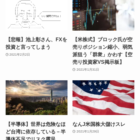
【悲報】池上彰さん、FXを
【米株式】ブロック氏が空
投資と言ってしまう
売りポジション縮小、弱気
派狙う「群衆」かわす【空
2021年2月2日
売り投資家VS掲示板】
2021年1月31日
【半導体】世界は危険なほ
なんJ米国株大儲けスレ
ど台湾に依存している－半
2021年1月29日
導体不足でリスク露呈